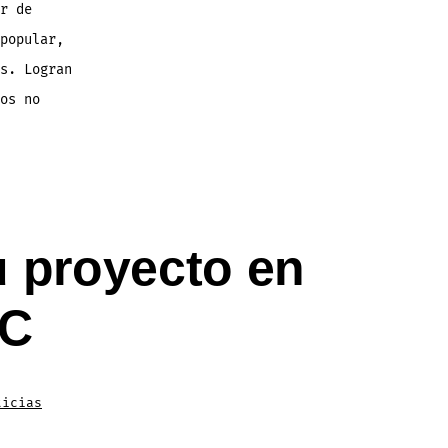
r de
popular,
s. Logran
os no
u proyecto en
JC
ticias