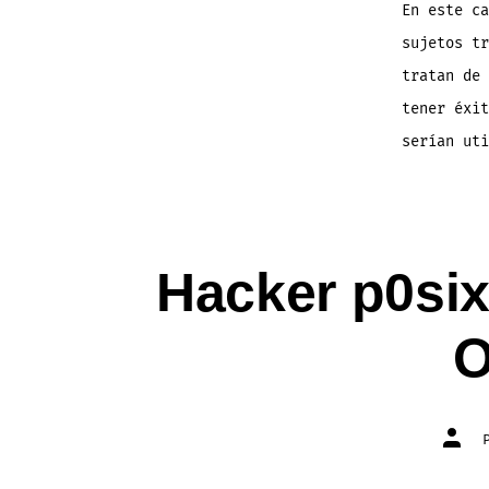
En este ca
sujetos tr
tratan de 
tener éxit
serían uti
Hacker p0six
O
Autor
de
la
entra