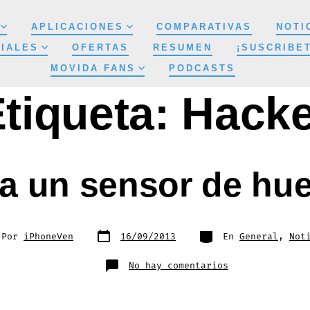
APLICACIONES
COMPARATIVAS
NOTI
IALES
OFERTAS
RESUMEN
¡SUSCRIBE
MOVIDA FANS
PODCASTS
tiqueta:
Hacke
a un sensor de huel
Fecha
Categorías
r
Por
iPhoneVen
16/09/2013
En
General
,
Not
de
publicación
ada
en
No hay comentarios
Así
se
hackea
un
sensor