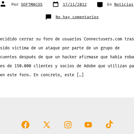
Fecha
Categorías
Autor
Por
SOFTMACOS
17/11/2012
En
Noticias
de
de
publicación
la
entrada
en
No hay comentarios
Adobe
sufre
ataque
«hacker»
y
cierra
ecidido cerrar su foro de usuarios Connectusers.com tras
su
Foro
sido víctima de un ataque por parte de un grupo de
de
usuarios
cuentes después de que un hacker afirmase que había roba
es de 150.000 clientes y socios de Adobe que utilizan pa
en este foro. En concreto, este […]
Abrir
Abrir
Abrir
Abrir
Abrir