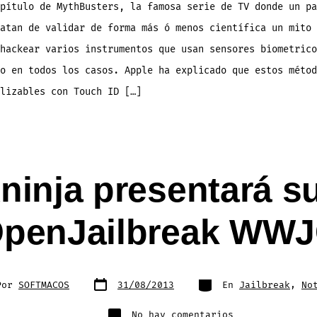
de
pítulo de MythBusters, la famosa serie de TV donde un pa
huellas
digitales
atan de validar de forma más ó menos científica un mito 
hackear varios instrumentos que usan sensores biometrico
o en todos los casos. Apple ha explicado que estos métod
lizables con Touch ID […]
ninja presentará s
penJailbreak WW
Fecha
Categorías
Por
SOFTMACOS
31/08/2013
En
Jailbreak
,
No
de
publicación
da
en
No hay comentarios