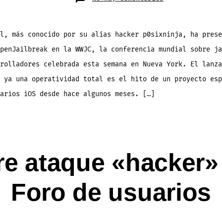
Hacker
p0sixninja
presentará
su
proyecto
en
l, más conocido por su alías hacker p0sixninja, ha prese
OpenJailbreak
WWJC
penJailbreak en la WWJC, la conferencia mundial sobre ja
rolladores celebrada esta semana en Nueva York. El lanza
 ya una operatividad total es el hito de un proyecto esp
arios iOS desde hace algunos meses. […]
e ataque «hacker» 
Foro de usuarios