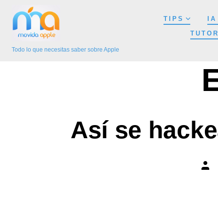
Saltar
TIPS
IA
al
TUTOR
contenido
Todo lo que necesitas saber sobre Apple
E
Así se hacke
Auto
de
la
entr