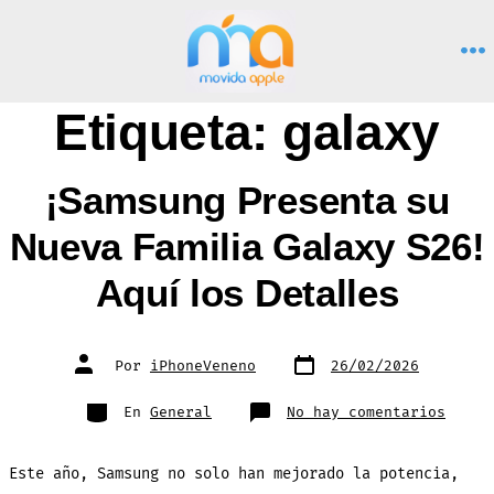
Saltar
al
M
contenido
Etiqueta:
galaxy
¡Samsung Presenta su
Nueva Familia Galaxy S26!
Aquí los Detalles
Fecha
Autor
Por
iPhoneVeneno
26/02/2026
de
de
publicación
la
entrada
Categorías
en
En
General
No hay comentarios
¡Sams
Prese
su
Nueva
Este año, Samsung no solo han mejorado la potencia,
Famil
Galax