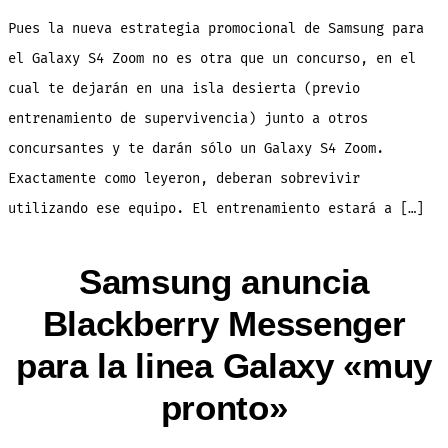
lleva
a
Pues la nueva estrategia promocional de Samsung para
una
isla
desierta
el Galaxy S4 Zoom no es otra que un concurso, en el
sólo
con
cual te dejarán en una isla desierta (previo
un
Galaxy
S4
entrenamiento de supervivencia) junto a otros
Zoom
para
concursantes y te darán sólo un Galaxy S4 Zoom.
un
Reality
Show
Exactamente como leyeron, deberan sobrevivir
utilizando ese equipo. El entrenamiento estará a […]
Samsung anuncia
Blackberry Messenger
para la linea Galaxy «muy
pronto»