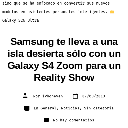
S26!
sino que se ha enfocado en convertir sus nuevos
Aquí
los
modelos en asistentes personales inteligentes.
Detal
Galaxy S26 Ultra
Samsung te lleva a una
isla desierta sólo con un
Galaxy S4 Zoom para un
Reality Show
Fecha
Autor
Por
iPhoneVen
07/08/2013
de
de
publicación
la
entrada
Categorías
En
General
,
Noticias
,
Sin categoría
en
No hay comentarios
Samsung
te