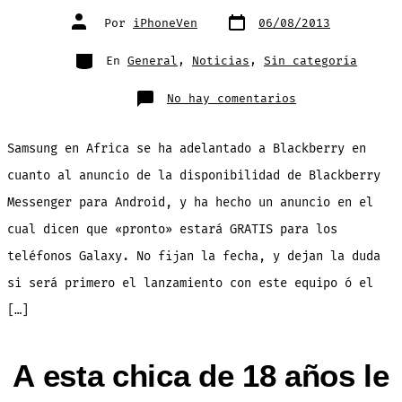
Fecha
Autor
Por
iPhoneVen
06/08/2013
de
de
publicación
la
entrada
Categorías
En
General
,
Noticias
,
Sin categoría
en
No hay comentarios
Samsung
anuncia
Blackberry
Messenger
Samsung en Africa se ha adelantado a Blackberry en
para
la
linea
cuanto al anuncio de la disponibilidad de Blackberry
Galaxy
«muy
Messenger para Android, y ha hecho un anuncio en el
pronto»
cual dicen que «pronto» estará GRATIS para los
teléfonos Galaxy. No fijan la fecha, y dejan la duda
si será primero el lanzamiento con este equipo ó el
[…]
A esta chica de 18 años le