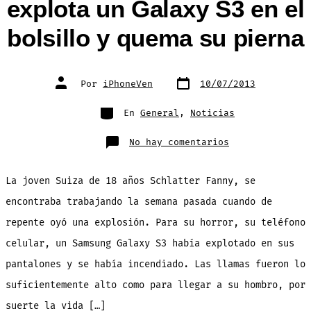
explota un Galaxy S3 en el
bolsillo y quema su pierna
Fecha
Autor
Por
iPhoneVen
10/07/2013
de
de
publicación
la
entrada
Categorías
En
General
,
Noticias
en
No hay comentarios
A
esta
chica
de
La joven Suiza de 18 años Schlatter Fanny, se
18
años
le
encontraba trabajando la semana pasada cuando de
explota
un
repente oyó una explosión. Para su horror, su teléfono
Galaxy
S3
en
celular, un Samsung Galaxy S3 había explotado en sus
el
bolsillo
pantalones y se había incendiado. Las llamas fueron lo
y
quema
su
suficientemente alto como para llegar a su hombro, por
pierna
suerte la vida […]