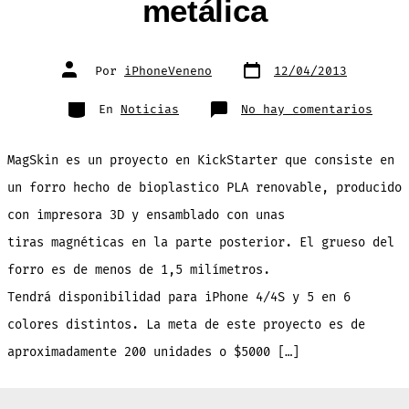
metálica
Fecha
Autor
Por
iPhoneVeneno
12/04/2013
de
de
publicación
la
entrada
Categorías
en
En
Noticias
No hay comentarios
Forro
para
iPhon
con
MagSkin es un proyecto en KickStarter que consiste en
imane
para
que
un forro hecho de bioplastico PLA renovable, producido
lo
pueda
con impresora 3D y ensamblado con unas
coloc
en
cualq
tiras magnéticas en la parte posterior. El grueso del
super
metál
forro es de menos de 1,5 milímetros.
Tendrá disponibilidad para iPhone 4/4S y 5 en 6
colores distintos. La meta de este proyecto es de
aproximadamente 200 unidades o $5000 […]