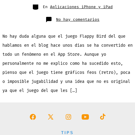
entrada
Categorías
En
Aplicaciones iPhone y iPad
en
No hay comentarios
Line
Birds:
un
juego
No hay duda alguna que el juego Flappy Bird del que
al
estilo
FLAPPY
hablamos en el blog hace unos días se ha convertido en
BIRD
que
todo un fenómeno en el App Store. Aunque yo
realmente
podras
jugar
personalmente no me explico como ha sucedido esto,
y
DISFRUTAR
pienso que el juego tiene gráficos feos (retro), poca
o imposible jugabilidad y una idea que no es original
ya que el juego del que les […]
Abrir
Abrir
Abrir
Abrir
Abrir
Facebook
X
Instagram
YouTube
TikTok
TIPS