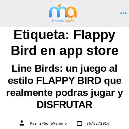
Saltar
al
M
contenido
Etiqueta:
Flappy
Bird en app store
Line Birds: un juego al
estilo FLAPPY BIRD que
realmente podras jugar y
DISFRUTAR
Fecha
Autor
Por
iPhoneVeneno
06/02/2014
de
de
publicación
la