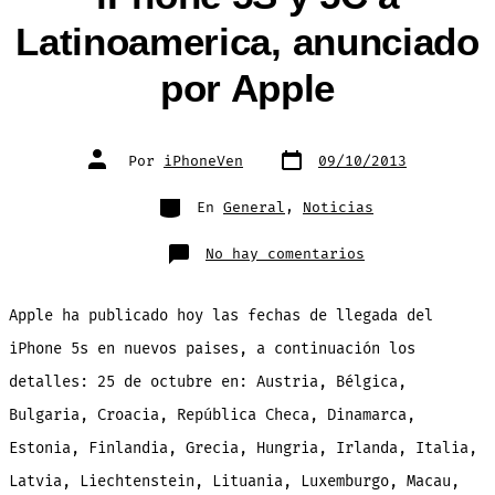
Latinoamerica, anunciado
por Apple
Fecha
Autor
Por
iPhoneVen
09/10/2013
de
de
publicación
la
entrada
Categorías
En
General
,
Noticias
en
No hay comentarios
Fechas
de
llegada
del
Apple ha publicado hoy las fechas de llegada del
iPhone
5S
y
iPhone 5s en nuevos paises, a continuación los
5C
a
detalles: 25 de octubre en: Austria, Bélgica,
Latinoamerica,
anunciado
por
Bulgaria, Croacia, República Checa, Dinamarca,
Apple
Estonia, Finlandia, Grecia, Hungria, Irlanda, Italia,
Latvia, Liechtenstein, Lituania, Luxemburgo, Macau,