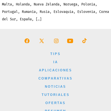
Malta, Holanda, Nueva Zelanda, Noruega, Polonia,
Portugal, Rumanía, Rusia, Eslovaquia, Eslovenia, Corea
del Sur, España, […]
Abrir
Abrir
Abrir
Abrir
Abrir
Facebook
X
Instagram
YouTube
TikTok
TIPS
en
en
en
en
en
IA
una
una
una
una
una
APLICACIONES
nueva
nueva
nueva
nueva
nueva
COMPARATIVAS
pestaña
pestaña
pestaña
pestaña
pestaña
NOTICIAS
TUTORIALES
OFERTAS