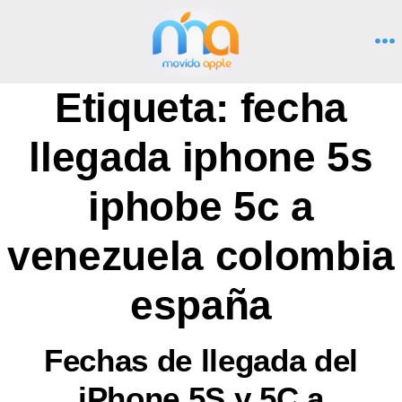
Saltar
al
M
contenido
Etiqueta:
fecha
llegada iphone 5s
iphobe 5c a
venezuela colombia
españa
Fechas de llegada del
iPhone 5S y 5C a