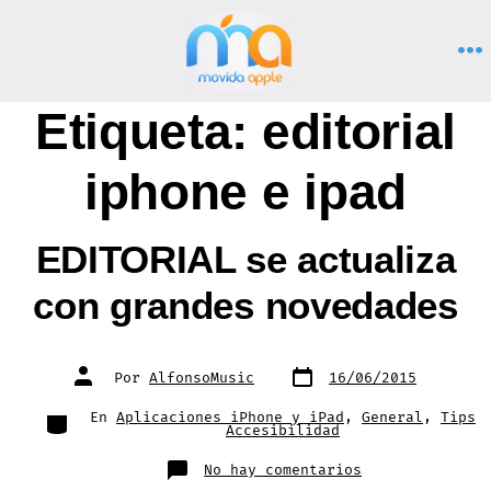
Saltar
al
M
contenido
Etiqueta:
editorial
iphone e ipad
EDITORIAL se actualiza
con grandes novedades
Fecha
Autor
Por
AlfonsoMusic
16/06/2015
de
de
publicación
la
entrada
Categorías
En
Aplicaciones iPhone y iPad
,
General
,
Tips
Accesibilidad
en
No hay comentarios
EDITORIAL