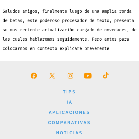
se
actualiza
con
Saludos amigos, finalmente luego de una amplia ronda
grandes
novedades
de betas, este poderoso procesador de texto, presenta
su mas reciente actualización cargado de novedades, de
las cuales hablaremos seguidamente. Pero antes para
colocarnos en contexto explicaré brevemente
Abrir
Abrir
Abrir
Abrir
Abrir
Facebook
X
Instagram
YouTube
TikTok
TIPS
en
en
en
en
en
IA
una
una
una
una
una
APLICACIONES
nueva
nueva
nueva
nueva
nueva
COMPARATIVAS
pestaña
pestaña
pestaña
pestaña
pestaña
NOTICIAS