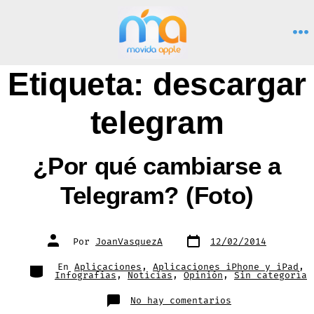
Saltar
al
M
contenido
Etiqueta:
descargar
telegram
¿Por qué cambiarse a
Telegram? (Foto)
Fecha
Autor
Por
JoanVasquezA
12/02/2014
de
de
publicación
la
entrada
Categorías
En
Aplicaciones
,
Aplicaciones iPhone y iPad
,
Infografías
,
Noticias
,
Opinión
,
Sin categoría
en
No hay comentarios
¿Por