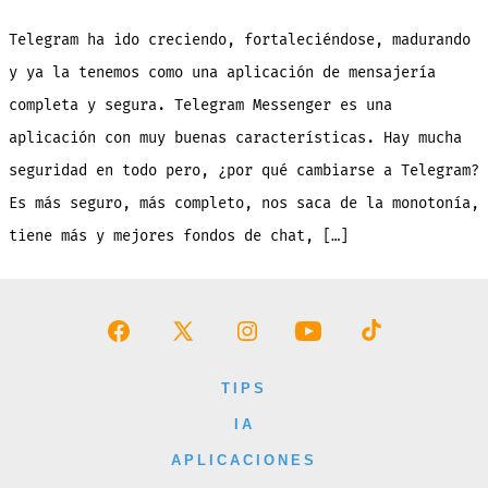
qué
cambiarse
a
Telegram ha ido creciendo, fortaleciéndose, madurando
Telegram?
(Foto)
y ya la tenemos como una aplicación de mensajería
completa y segura. Telegram Messenger es una
aplicación con muy buenas características. Hay mucha
seguridad en todo pero, ¿por qué cambiarse a Telegram?
Es más seguro, más completo, nos saca de la monotonía,
tiene más y mejores fondos de chat, […]
Abrir
Abrir
Abrir
Abrir
Abrir
Facebook
X
Instagram
YouTube
TikTok
TIPS
en
en
en
en
en
IA
una
una
una
una
una
APLICACIONES
nueva
nueva
nueva
nueva
nueva