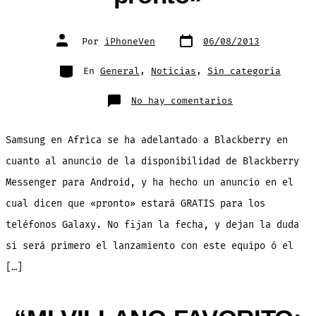
Fecha
Autor
Por
iPhoneVen
06/08/2013
de
de
publicación
la
entrada
Categorías
En
General
,
Noticias
,
Sin categoría
en
No hay comentarios
Samsung
anuncia
Blackberry
Messenger
Samsung en Africa se ha adelantado a Blackberry en
para
la
linea
cuanto al anuncio de la disponibilidad de Blackberry
Galaxy
«muy
Messenger para Android, y ha hecho un anuncio en el
pronto»
cual dicen que «pronto» estará GRATIS para los
teléfonos Galaxy. No fijan la fecha, y dejan la duda
si será primero el lanzamiento con este equipo ó el
[…]