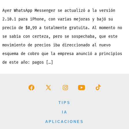
WhatsApp
Messenger
es
Ayer WhatsApp Messenger se actualizó a la versión
GRATIS
POR
1
2.10.1 para iPhone, con varias mejoras y bajó su
AÑO,
luego
precio de $0,99 a totalmente gratuita. Al momento no
se
pagará
$0,99
se sabía con certeza, pero se sospechaba, que este
anualmente
movimiento de precios iba direccionado al nuevo
esquema de cobro que la empresa anunció a principios
de este año: pagos […]
Abrir
Abrir
Abrir
Abrir
Abrir
Facebook
X
Instagram
YouTube
TikTok
TIPS
en
en
en
en
en
IA
una
una
una
una
una
APLICACIONES
nueva
nueva
nueva
nueva
nueva