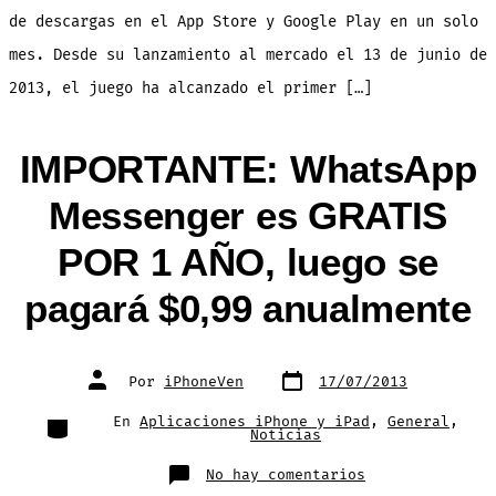
millones
de
de descargas en el App Store y Google Play en un solo
descargas
en
mes. Desde su lanzamiento al mercado el 13 de junio de
un
mes
2013, el juego ha alcanzado el primer […]
IMPORTANTE: WhatsApp
Messenger es GRATIS
POR 1 AÑO, luego se
pagará $0,99 anualmente
Fecha
Autor
Por
iPhoneVen
17/07/2013
de
de
publicación
la
entrada
Categorías
En
Aplicaciones iPhone y iPad
,
General
,
Noticias
en
No hay comentarios
IMPORTANTE: