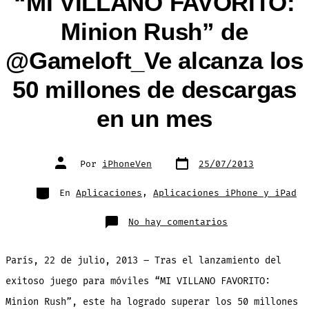
“MI VILLANO FAVORITO:
Minion Rush” de
@Gameloft_Ve alcanza los
50 millones de descargas
en un mes
Fecha
Autor
Por
iPhoneVen
25/07/2013
de
de
publicación
la
entrada
Categorías
En
Aplicaciones
,
Aplicaciones iPhone y iPad
en
No hay comentarios
“MI
VILLANO
FAVORITO:
Minion
París, 22 de julio, 2013 – Tras el lanzamiento del
Rush”
de
@Gameloft_Ve
exitoso juego para móviles “MI VILLANO FAVORITO:
alcanza
los
Minion Rush”, este ha logrado superar los 50 millones
50