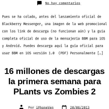
en
No hay comentarios
Guía
oficial
de
uso
Pues se ha colado, antes del lanzamiento oficial de
de
Blackberry
Messenger
Blackberry Messenger, una imagen de la web promocional
para
iOS
con los link de descarga (no funcionan aún) y la guía
(Oficial)
completa oficial de uso de la mensajería BBM para iOS
y Android. Puedes descarga aquí la guía oficial para
usar BBM en iOS versión 1.0 (PDF) Personalmente […]
16 millones de descargas
la primera semana para
PLants vs Zombies 2
Fecha
Autor
Por
iPhoneVen
20/08/2013
de
de