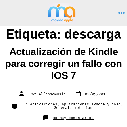
Saltar
al
M
contenido
Etiqueta:
descarga
Actualización de Kindle
para corregir un fallo con
IOS 7
Fecha
Autor
Por
AlfonsoMusic
09/09/2013
de
de
publicación
la
entrada
Categorías
En
Aplicaciones
,
Aplicaciones iPhone y iPad
,
General
,
Noticias
en
No hay comentarios
Actualización
de