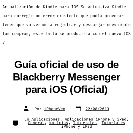
Kindle
para
Actualización de Kindle para IOS Se actualiza Kindle
corregir
un
fallo
para corregir un error existente que podía provocar
con
IOS
tener que volvernos a registrar y descargar nuevamente
7
las compras, este fallo se produciría con el nuevo IOS
7
Guía oficial de uso de
Blackberry Messenger
para iOS (Oficial)
Fecha
Autor
Por
iPhoneVen
22/08/2013
de
de
publicación
la
entrada
En
Aplicaciones
,
Aplicaciones iPhone y iPad
,
Categorías
General
,
Noticias
,
Tutoriales
,
Tutoriales
iPhone y iPad