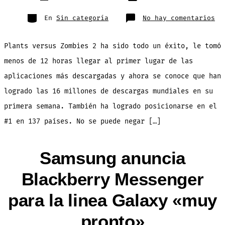
publicación
la
entrada
Categorías
en
En
Sin categoría
No hay comentarios
16
mi
de
de
Plants versus Zombies 2 ha sido todo un éxito, le tomó
la
pr
se
menos de 12 horas llegar al primer lugar de las
pa
PL
aplicaciones más descargadas y ahora se conoce que han
vs
Zo
2
logrado las 16 millones de descargas mundiales en su
primera semana. También ha logrado posicionarse en el
#1 en 137 países. No se puede negar […]
Samsung anuncia
Blackberry Messenger
para la linea Galaxy «muy
pronto»