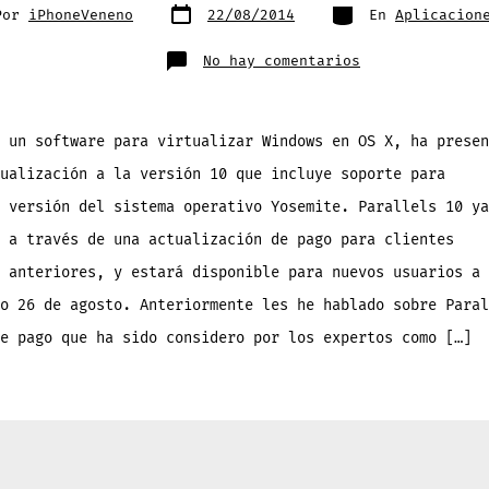
Fecha
Categorías
Por
iPhoneVeneno
22/08/2014
En
Aplicacion
de
publicación
da
en
No hay comentarios
Parallels
10,
software
para
virtualizar
Windows
 un software para virtualizar Windows en OS X, ha presen
en
Mac,
ualización a la versión 10 que incluye soporte para
más
rápido
y
 versión del sistema operativo Yosemite. Parallels 10 ya
soporte
Yosemite
 a través de una actualización de pago para clientes
 anteriores, y estará disponible para nuevos usuarios a 
o 26 de agosto. Anteriormente les he hablado sobre Paral
e pago que ha sido considero por los expertos como […]