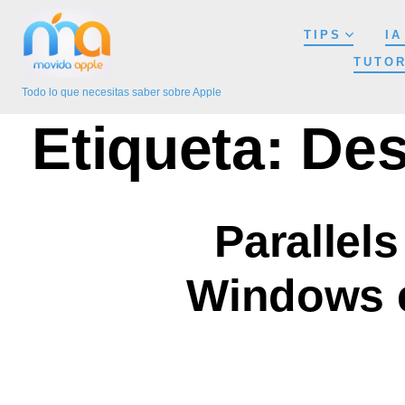
Saltar
TIPS
IA
al
TUTOR
contenido
Todo lo que necesitas saber sobre Apple
Etiqueta:
Des
Parallels
Windows e