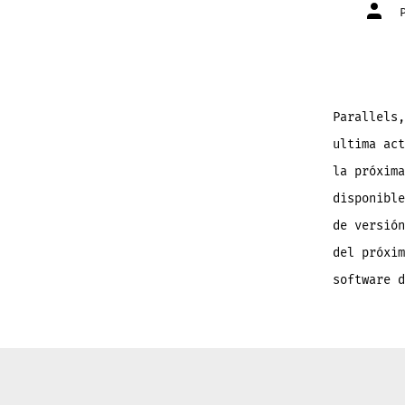
Autor
de
la
entra
Parallels,
ultima act
la próxima
disponible
de versión
del próxim
software d