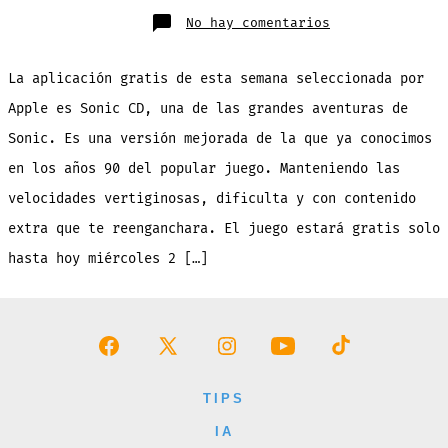
en
No hay comentarios
Sonic
CD:
la
App
La aplicación gratis de esta semana seleccionada por
de
la
semana,
Apple es Sonic CD, una de las grandes aventuras de
¡GRATIS
hasta
Sonic. Es una versión mejorada de la que ya conocimos
hoy!
en los años 90 del popular juego. Manteniendo las
velocidades vertiginosas, dificulta y con contenido
extra que te reenganchara. El juego estará gratis solo
hasta hoy miércoles 2 […]
Abrir
Abrir
Abrir
Abrir
Abrir
Facebook
X
Instagram
YouTube
TikTok
TIPS
en
en
en
en
en
IA