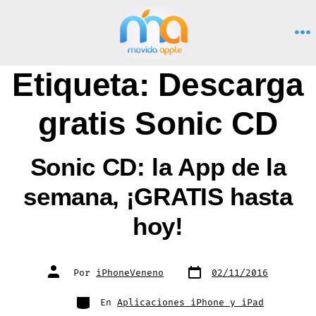
Saltar
al
M
contenido
Etiqueta:
Descarga
gratis Sonic CD
Sonic CD: la App de la
semana, ¡GRATIS hasta
hoy!
Fecha
Autor
Por
iPhoneVeneno
02/11/2016
de
de
publicación
la
entrada
Categorías
En
Aplicaciones iPhone y iPad