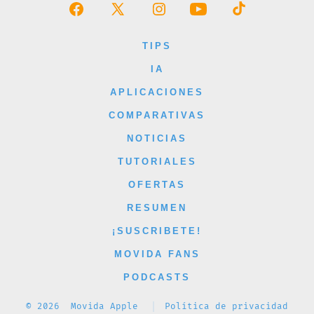
Abrir
Abrir
Abrir
Abrir
Abrir
Facebook
X
Instagram
YouTube
TikTok
TIPS
en
en
en
en
en
IA
una
una
una
una
una
APLICACIONES
nueva
nueva
nueva
nueva
nueva
COMPARATIVAS
pestaña
pestaña
pestaña
pestaña
pestaña
NOTICIAS
TUTORIALES
OFERTAS
RESUMEN
¡SUSCRIBETE!
MOVIDA FANS
PODCASTS
© 2026
Movida Apple
Política de privacidad