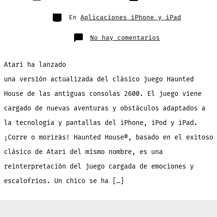
de
publicación
la
entrada
Categorías
En
Aplicaciones iPhone y iPad
en
No hay comentarios
Haunted
House:
el
clásico
Atari ha lanzado
juego
de
Atari
una versión actualizada del clásico juego Haunted
llega
al
House de las antiguas consolas 2600. El juego viene
App
Store
en
cargado de nuevas aventuras y obstáculos adaptados a
descarga
gratuita
la tecnología y pantallas del iPhone, iPod y iPad.
¡Corre o morirás! Haunted House®, basado en el exitoso
clásico de Atari del mismo nombre, es una
reinterpretación del juego cargada de emociones y
escalofríos. Un chico se ha […]