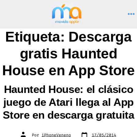
Saltar
al
M
contenido
Etiqueta:
Descarga
gratis Haunted
House en App Store
Haunted House: el clásico
juego de Atari llega al App
Store en descarga gratuita
Fecha
Autor
Por
iPhoneVeneno
17/05/2014
de