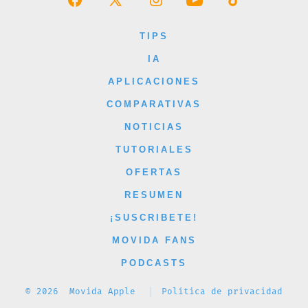
Abrir
Abrir
Abrir
Abrir
Abrir
Facebook
X
Instagram
YouTube
TikTok
TIPS
en
en
en
en
en
IA
una
una
una
una
una
APLICACIONES
nueva
nueva
nueva
nueva
nueva
COMPARATIVAS
pestaña
pestaña
pestaña
pestaña
pestaña
NOTICIAS
TUTORIALES
OFERTAS
RESUMEN
¡SUSCRIBETE!
MOVIDA FANS
PODCASTS
© 2026
Movida Apple
Política de privacidad