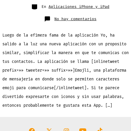
entrada
Categorías
En
Aplicaciones iPhone y iPad
en
No hay comentarios
En
esta
App
de
Luego de la efímera fama de la aplicación Yo, ha
mensajería
solo
se
salido a la luz una nueva aplicación con un proposito
permiten
emoticonos,
similar, simplificar la manera en que te comunicas con
nada
de
palabras
tus contactos. La aplicación se llama [inlinetweet
[Gratis]
prefix=»» tweeter=»» suffix=»»]Emojli, una plataforma
de mensajería en donde solo se permiten caracteres
emoji para comunicarse[/inlinetweet]. Si te parece
divertido expresarte con iconos y sin usar palabras,
entonces probablemente te gustara esta App. […]