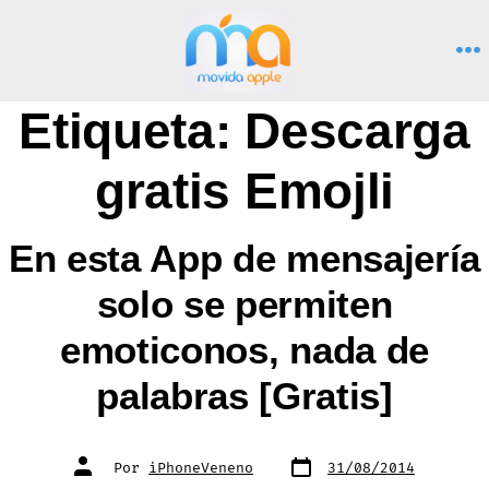
Saltar
al
M
contenido
Etiqueta:
Descarga
gratis Emojli
En esta App de mensajería
solo se permiten
emoticonos, nada de
palabras [Gratis]
Fecha
Autor
Por
iPhoneVeneno
31/08/2014
de
de
publicación
la