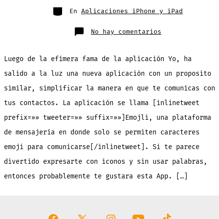
entrada
Categorías
En
Aplicaciones iPhone y iPad
en
No hay comentarios
En
esta
App
de
Luego de la efímera fama de la aplicación Yo, ha
mensajería
solo
se
salido a la luz una nueva aplicación con un proposito
permiten
emoticonos,
similar, simplificar la manera en que te comunicas con
nada
de
palabras
tus contactos. La aplicación se llama [inlinetweet
[Gratis]
prefix=»» tweeter=»» suffix=»»]Emojli, una plataforma
de mensajería en donde solo se permiten caracteres
emoji para comunicarse[/inlinetweet]. Si te parece
divertido expresarte con iconos y sin usar palabras,
entonces probablemente te gustara esta App. […]