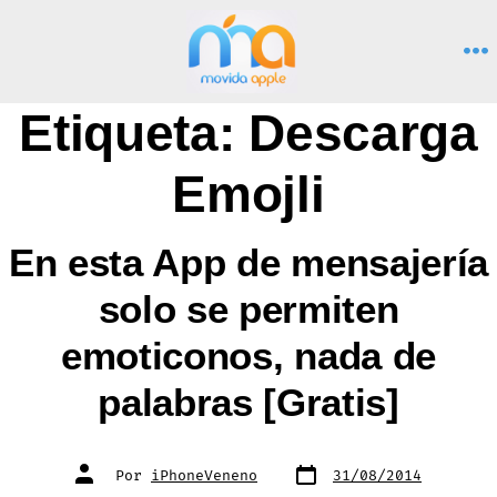
Saltar
al
M
contenido
Etiqueta:
Descarga
Emojli
En esta App de mensajería
solo se permiten
emoticonos, nada de
palabras [Gratis]
Fecha
Autor
Por
iPhoneVeneno
31/08/2014
de
de
publicación
la