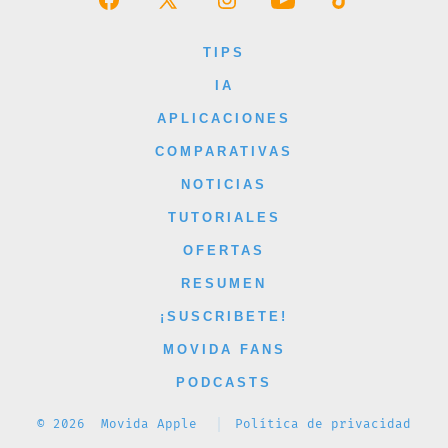
Abrir
Abrir
Abrir
Abrir
Abrir
Facebook
X
Instagram
YouTube
TikTok
TIPS
en
en
en
en
en
IA
una
una
una
una
una
APLICACIONES
nueva
nueva
nueva
nueva
nueva
COMPARATIVAS
pestaña
pestaña
pestaña
pestaña
pestaña
NOTICIAS
TUTORIALES
OFERTAS
RESUMEN
¡SUSCRIBETE!
MOVIDA FANS
PODCASTS
© 2026
Movida Apple
Política de privacidad