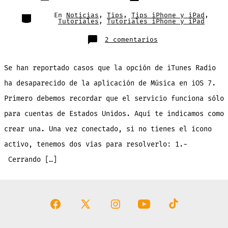
de
publicación
la
entrada
Categorías
En
Noticias
,
Tips
,
Tips iPhone y iPad
,
Tutoriales
,
Tutoriales iPhone y iPad
en
2 comentarios
Tutorial
para
que
iTunes
Se han reportado casos que la opción de iTunes Radio
Radio
aparezca
de
ha desaparecido de la aplicación de Música en iOS 7.
nuevo
en
Primero debemos recordar que el servicio funciona sólo
la
aplicación
de
para cuentas de Estados Unidos. Aquí te indicamos como
Música
crear una. Una vez conectado, si no tienes el ícono
activo, tenemos dos vías para resolverlo: 1.-
Cerrando […]
Abrir
Abrir
Abrir
Abrir
Abrir
Facebook
X
Instagram
YouTube
TikTok