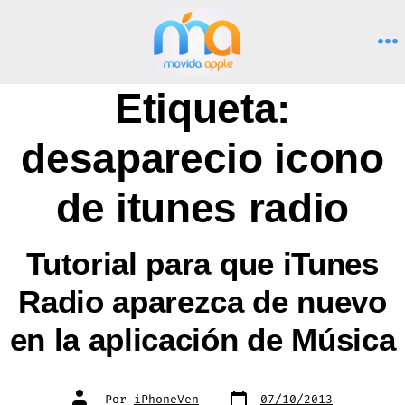
Saltar
al
M
contenido
Etiqueta:
desaparecio icono
de itunes radio
Tutorial para que iTunes
Radio aparezca de nuevo
en la aplicación de Música
Fecha
Autor
Por
iPhoneVen
07/10/2013
de