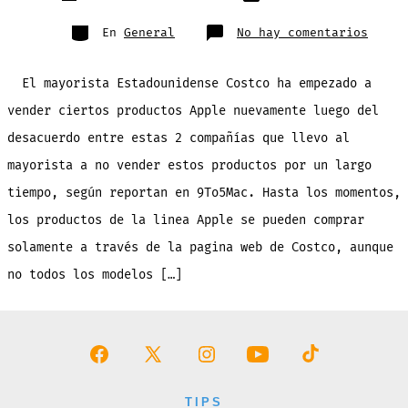
de
publicación
la
entrada
Categorías
en
En
General
No hay comentarios
Costc
comie
a
vende
El mayorista Estadounidense Costco ha empezado a
el
iPhon
5s
vender ciertos productos Apple nuevamente luego del
con
60%
desacuerdo entre estas 2 compañías que llevo al
de
descu
por
mayorista a no vender estos productos por un largo
solo
$77,9
tiempo, según reportan en 9To5Mac. Hasta los momentos,
los productos de la linea Apple se pueden comprar
solamente a través de la pagina web de Costco, aunque
no todos los modelos […]
Abrir
Abrir
Abrir
Abrir
Abrir
Facebook
X
Instagram
YouTube
TikTok
TIPS