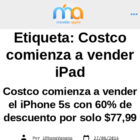
Saltar
al
M
contenido
Etiqueta:
Costco
comienza a vender
iPad
Costco comienza a vender
el iPhone 5s con 60% de
descuento por solo $77,99
Fecha
Autor
Por
iPhoneVeneno
27/06/2014
de