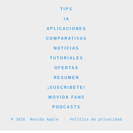
Facebook
X
Instagram
YouTube
TikTok
TIPS
en
en
en
en
en
IA
una
una
una
una
una
APLICACIONES
nueva
nueva
nueva
nueva
nueva
COMPARATIVAS
pestaña
pestaña
pestaña
pestaña
pestaña
NOTICIAS
TUTORIALES
OFERTAS
RESUMEN
¡SUSCRIBETE!
MOVIDA FANS
PODCASTS
© 2026
Movida Apple
Política de privacidad