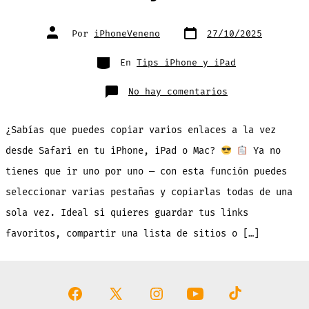
Fecha
Autor
Por
iPhoneVeneno
27/10/2025
de
de
publicación
la
entrada
Categorías
En
Tips iPhone y iPad
en
No hay comentarios
Como
Copiar
Multiples
Enlaces
¿Sabías que puedes copiar varios enlaces a la vez
Safari
en
iPhone,
desde Safari en tu iPhone, iPad o Mac?
Ya no
iPad
y
tienes que ir uno por uno — con esta función puedes
Mac
seleccionar varias pestañas y copiarlas todas de una
sola vez. Ideal si quieres guardar tus links
favoritos, compartir una lista de sitios o […]
Abrir
Abrir
Abrir
Abrir
Abrir