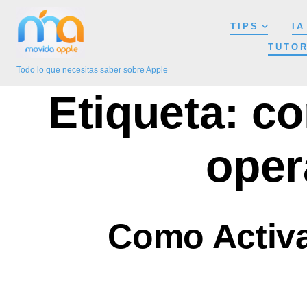
Saltar
TIPS
IA
al
TUTOR
contenido
Todo lo que necesitas saber sobre Apple
Etiqueta:
co
oper
Como Activar