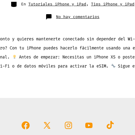
entrada
Categorías
En
Tutoriales iPhone y iPad
,
Tips iPhone y iPad
en
No hay comentarios
Como
Activar
una
eSIM
al
Viajar
onto y quieres mantenerte conectado sin depender del Wi-
a
Otro
ro? Con tu iPhone puedes hacerlo fácilmente usando una e
País
onal.
Antes de empezar: Necesitas un iPhone XS o poste
Wi-Fi o de datos móviles para activar la eSIM.
Sigue e
Abrir
Abrir
Abrir
Abrir
Abrir