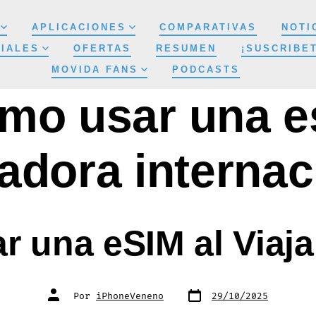
APLICACIONES
COMPARATIVAS
NOTI
IALES
OFERTAS
RESUMEN
¡SUSCRIBE
MOVIDA FANS
PODCASTS
mo usar una e
adora internac
 una eSIM al Viaja
Fecha
Autor
Por
iPhoneVeneno
29/10/2025
de
de
publicación
la