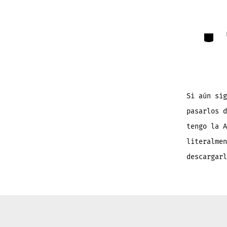
Catego
Si aún sig
pasarlos d
tengo la A
literalme
descargarl