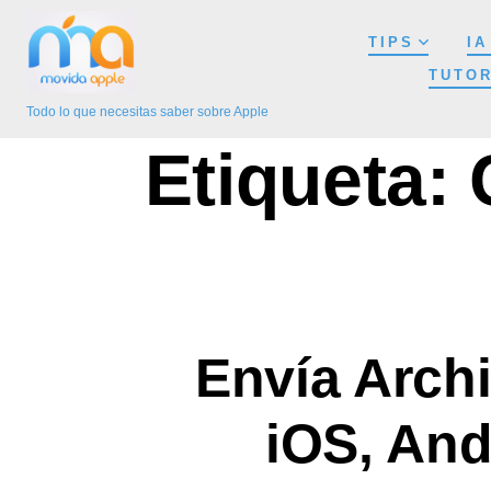
Saltar
TIPS
IA
al
TUTOR
contenido
Todo lo que necesitas saber sobre Apple
Etiqueta:
Envía Archi
iOS, And