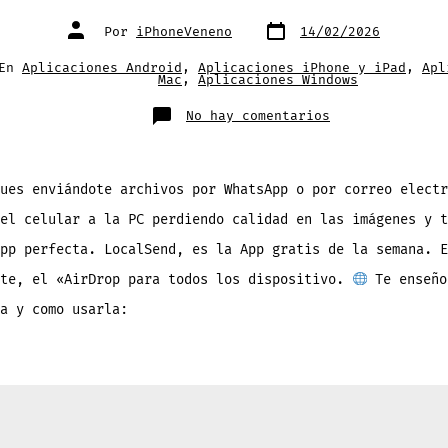
Fecha
Autor
Por
iPhoneVeneno
14/02/2026
de
de
publicación
la
entrada
rías
En
Aplicaciones Android
,
Aplicaciones iPhone y iPad
,
Apl
Mac
,
Aplicaciones Windows
en
No hay comentarios
Envía
Archivos
y
Carpetas
por
Wi-
ues enviándote archivos por WhatsApp o por correo electr
Fi
entre
el celular a la PC perdiendo calidad en las imágenes y t
iOS,
Android,
Windows,
pp perfecta. LocalSend, es la App gratis de la semana. E
Mac
y
nte, el «AirDrop para todos los dispositivo.
Te enseño
Linux
a y como usarla: