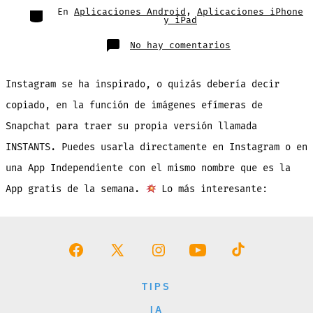
entrada
Categorías
En
Aplicaciones Android
,
Aplicaciones iPhone
y iPad
en
No hay comentarios
INSTANTS
de
Instagram:
Función
Instagram se ha inspirado, o quizás debería decir
y
App
para
copiado, en la función de imágenes efímeras de
Imágenes
que
Snapchat para traer su propia versión llamada
Desaparecen
INSTANTS. Puedes usarla directamente en Instagram o en
una App Independiente con el mismo nombre que es la
App gratis de la semana.
Lo más interesante:
Abrir
Abrir
Abrir
Abrir
Abrir
Facebook
X
Instagram
YouTube
TikTok
TIPS
en
en
en
en
en
IA