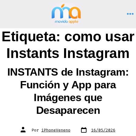
Saltar
al
M
contenido
Etiqueta:
como usar
Instants Instagram
INSTANTS de Instagram:
Función y App para
Imágenes que
Desaparecen
Fecha
Autor
Por
iPhoneVeneno
16/05/2026
de
de
publicación
la