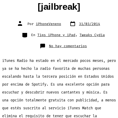
[jailbreak]
Fecha
Autor
Por
iPhoneVeneno
31/03/2014
de
de
publicación
la
entrada
Categorías
En
Tips iPhone y iPad
,
Tweaks Cydia
en
No hay comentarios
Como
quitar
la
publicidad
iTunes Radio ha estado en el mercado pocos meses, pero
y
saltar
canciones
ya se ha hecho la radio favorita de muchas personas
sin
limite
escalando hasta la tercera posición en Estados Unidos
en
iTunes
Radio
por encima de Spotify. Es una excelente opción para
[jailbreak]
escuchar y descubrir nuevos cantantes y música. Es
una opción totalmente gratuita con publicidad, a menos
que estés suscrito al servicio iTunes Match que
elimina el requisito de tener que escuchar la