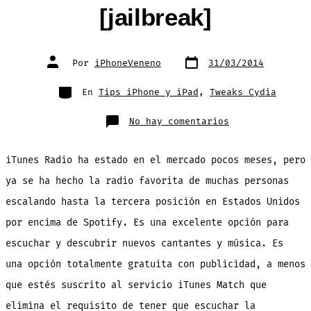
[jailbreak]
Fecha
Autor
Por
iPhoneVeneno
31/03/2014
de
de
publicación
la
entrada
Categorías
En
Tips iPhone y iPad
,
Tweaks Cydia
en
No hay comentarios
Como
quitar
la
publicidad
iTunes Radio ha estado en el mercado pocos meses, pero
y
saltar
canciones
ya se ha hecho la radio favorita de muchas personas
sin
limite
escalando hasta la tercera posición en Estados Unidos
en
iTunes
Radio
por encima de Spotify. Es una excelente opción para
[jailbreak]
escuchar y descubrir nuevos cantantes y música. Es
una opción totalmente gratuita con publicidad, a menos
que estés suscrito al servicio iTunes Match que
elimina el requisito de tener que escuchar la