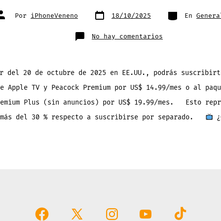
Fecha
Categorías
Autor
Por
iPhoneVeneno
18/10/2025
En
Genera
de
de
publicación
la
entrada
en
No hay comentarios
Apple
TV
+
Peacock:
Ahorra
30%
r del 20 de octubre de 2025 en EE.UU., podrás suscribirt
con
una
e Apple TV y Peacock Premium por US$ 14.99/mes o al paqu
sola
suscripción
remium Plus (sin anuncios) por US$ 19.99/mes. Esto repr
 más del 30 % respecto a suscribirse por separado.
¿
Abrir
Abrir
Abrir
Abrir
Abrir