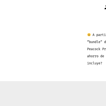
A parti
“bundle” d
Peacock P
ahorro de
incluye?