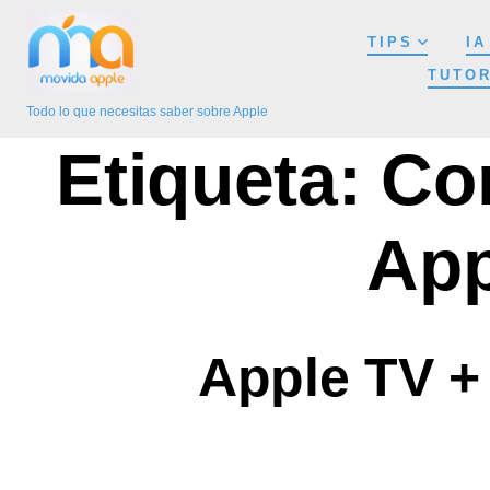
Saltar
TIPS
IA
al
TUTOR
contenido
Todo lo que necesitas saber sobre Apple
Etiqueta:
Co
App
Apple TV +