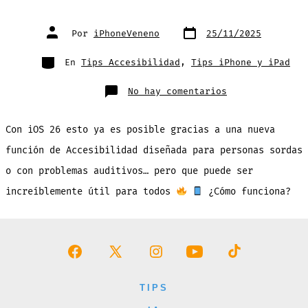
Fecha
Autor
Por
iPhoneVeneno
25/11/2025
de
de
publicación
la
entrada
Categorías
En
Tips Accesibilidad
,
Tips iPhone y iPad
en
No hay comentarios
¡Tu
iPhone
Ahora
Puede
Con iOS 26 esto ya es posible gracias a una nueva
Escuchar
Tu
Nombre
función de Accesibilidad diseñada para personas sordas
Y
Avisarte!
o con problemas auditivos… pero que puede ser
increíblemente útil para todos
¿Cómo funciona?
Abrir
Abrir
Abrir
Abrir
Abrir
Facebook
X
Instagram
YouTube
TikTok
TIPS
en
en
en
en
en