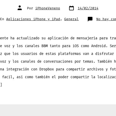
Fecha
Autor
Por
iPhoneVeneno
14/02/2014
de
de
publicación
la
entrada
gorías
En
Aplicaciones iPhone y iPad
,
General
No hay co
ente ha actualizado su aplicación de mensajería para tra
e voz y los canales BBM tanto para iOS como Android. Ser
z que los usuarios de estas plataformas van a disfrutar 
voz y los canales de conversaciones por temas. También h
na integración con Dropbox para compartir archivos y fot
 facil, así como también el poder compartir la localizac
]