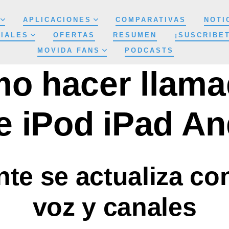
APLICACIONES
COMPARATIVAS
NOTI
IALES
OFERTAS
RESUMEN
¡SUSCRIBE
MOVIDA FANS
PODCASTS
o hacer llam
e iPod iPad An
te se actualiza co
voz y canales