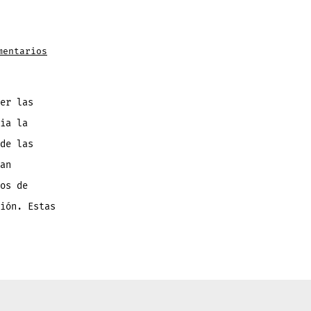
en
mentarios
BBM
finalmente
se
actualiza
con
llamadas
er las
de
voz
ia la
y
canales
de las
an
os de
ión. Estas