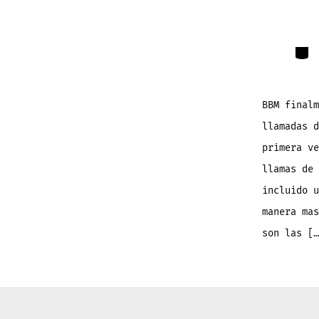
Cate
BBM finalm
llamadas d
primera ve
llamas de 
incluido u
manera mas
son las […