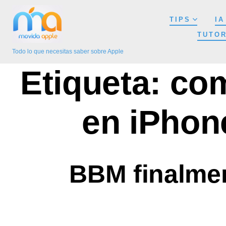
Saltar
TIPS
IA
al
TUTOR
contenido
Todo lo que necesitas saber sobre Apple
Etiqueta:
com
en iPhon
BBM finalmen