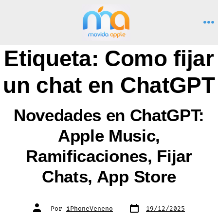
Saltar
al
M
contenido
Etiqueta:
Como fijar
un chat en ChatGPT
Novedades en ChatGPT:
Apple Music,
Ramificaciones, Fijar
Chats, App Store
Fecha
Autor
Por
iPhoneVeneno
19/12/2025
de
de
publicación
la