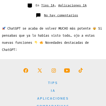
entrada
Categorías
En
Tips IA
,
Aplicaciones IA
en
No hay comentarios
Novedades
en
ChatGPT:
Apple
ChatGPT se acaba de volver MUCHO más potente
Si
Music,
Ramificaciones
Fijar
pensabas que ya lo habías visto todo… ojo a estas
Chats,
App
nuevas funciones
Novedades destacadas de
Store
ChatGPT:
Abrir
Abrir
Abrir
Abrir
Abrir
Facebook
X
Instagram
YouTube
TikTok
TIPS
en
en
en
en
en
IA
una
una
una
una
una
APLICACIONES
nueva
nueva
nueva
nueva
nueva