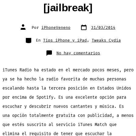
[jailbreak]
Fecha
Autor
Por
iPhoneVeneno
31/03/2014
de
de
publicación
la
entrada
Categorías
En
Tips iPhone y iPad
,
Tweaks Cydia
en
No hay comentarios
Como
quitar
la
publicidad
iTunes Radio ha estado en el mercado pocos meses, pero
y
saltar
canciones
ya se ha hecho la radio favorita de muchas personas
sin
limite
escalando hasta la tercera posición en Estados Unidos
en
iTunes
Radio
por encima de Spotify. Es una excelente opción para
[jailbreak]
escuchar y descubrir nuevos cantantes y música. Es
una opción totalmente gratuita con publicidad, a menos
que estés suscrito al servicio iTunes Match que
elimina el requisito de tener que escuchar la