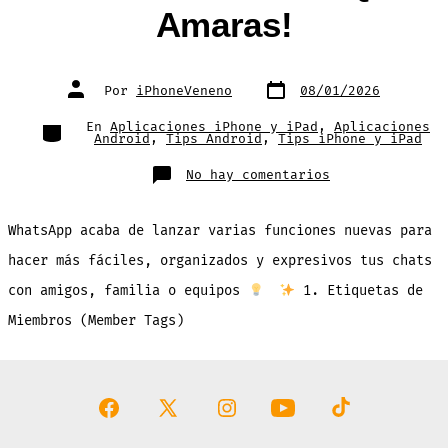
Amaras!
Fecha
Autor
Por
iPhoneVeneno
08/01/2026
de
de
publicación
la
entrada
Categorías
En
Aplicaciones iPhone y iPad
,
Aplicaciones
Android
,
Tips Android
,
Tips iPhone y iPad
en
No hay comentarios
¡WhatsApp
Mejora
Los
Chats
WhatsApp acaba de lanzar varias funciones nuevas para
Grupales
con
Nuevas
hacer más fáciles, organizados y expresivos tus chats
Funciones
Que
con amigos, familia o equipos
1. Etiquetas de
Amaras!
Miembros (Member Tags)
Abrir
Abrir
Abrir
Abrir
Abrir