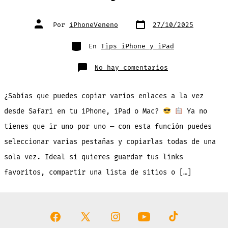
Fecha
Autor
Por
iPhoneVeneno
27/10/2025
de
de
publicación
la
entrada
Categorías
En
Tips iPhone y iPad
en
No hay comentarios
Como
Copiar
Multiples
Enlaces
¿Sabías que puedes copiar varios enlaces a la vez
Safari
en
iPhone,
desde Safari en tu iPhone, iPad o Mac?
Ya no
iPad
y
tienes que ir uno por uno — con esta función puedes
Mac
seleccionar varias pestañas y copiarlas todas de una
sola vez. Ideal si quieres guardar tus links
favoritos, compartir una lista de sitios o […]
Abrir
Abrir
Abrir
Abrir
Abrir