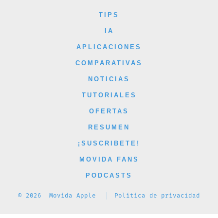
Facebook
X
Instagram
YouTube
TikTok
TIPS
en
en
en
en
en
IA
una
una
una
una
una
APLICACIONES
nueva
nueva
nueva
nueva
nueva
COMPARATIVAS
pestaña
pestaña
pestaña
pestaña
pestaña
NOTICIAS
TUTORIALES
OFERTAS
RESUMEN
¡SUSCRIBETE!
MOVIDA FANS
PODCASTS
© 2026
Movida Apple
Política de privacidad