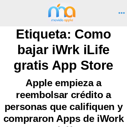
Saltar
al
M
contenido
Etiqueta:
Como
bajar iWrk iLife
gratis App Store
Apple empieza a
reembolsar crédito a
personas que califiquen y
compraron Apps de iWork