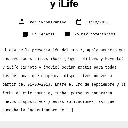
y iLife
Fecha
Autor
Por
iPhoneVeneno
13/10/2013
de
de
publicación
la
entrada
Categorías
en
En
General
No hay comentarios
Apple
empie
a
reemb
El día de la presentación del iOS 7, Apple anuncio que
crédi
a
perso
sus preciadas suites iWork (Pages, Numbers y Keynote)
que
calif
y iLife (iPhoto y iMovie) serian gratis para todas
y
compr
Apps
las personas que compraran dispositivos nuevos a
de
iWork
partir del 01-09-2013. Entre el 1ro de septiembre y la
y
iLife
fecha de este anuncio, muchas personas compraron
nuevos dispositivos y estas aplicaciones, así que
quedaba la incertidumbre de […]