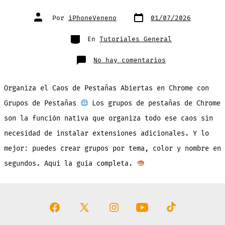
Fecha
Autor
Por
iPhoneVeneno
01/07/2026
de
de
publicación
la
entrada
Categorías
En
Tutoriales General
en
No hay comentarios
Organiza
el
Caos
de
Organiza el Caos de Pestañas Abiertas en Chrome con
Pestañas
Abiertas
en
Grupos de Pestañas
Los grupos de pestañas de Chrome
Chrome
con
son la función nativa que organiza todo ese caos sin
Grupos
de
Pestañas
necesidad de instalar extensiones adicionales. Y lo
mejor: puedes crear grupos por tema, color y nombre en
segundos. Aquí la guía completa.
Abrir
Abrir
Abrir
Abrir
Abrir