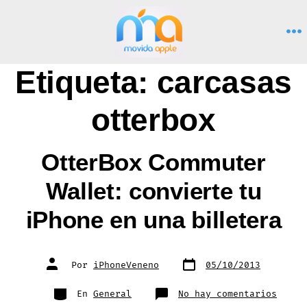
Saltar
al
M
contenido
Etiqueta:
carcasas
otterbox
OtterBox Commuter
Wallet: convierte tu
iPhone en una billetera
Fecha
Autor
Por
iPhoneVeneno
05/10/2013
de
de
publicación
la
entrada
Categorías
en
En
General
No hay comentarios
Otter