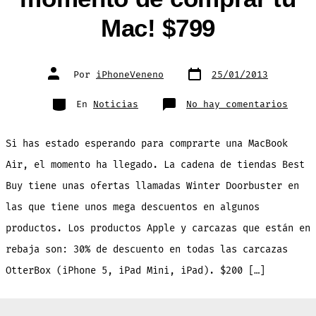
Mac! $799
Fecha
Autor
Por
iPhoneVeneno
25/01/2013
de
de
publicación
la
entrada
Categorías
en
En
Noticias
No hay comentarios
SOLO
por
2
días
Si has estado esperando para comprarte una MacBook
Best
Buy
descu
Air, el momento ha llegado. La cadena de tiendas Best
$200
en
Buy tiene unas ofertas llamadas Winter Doorbuster en
las
MacBo
Air.
las que tiene unos mega descuentos en algunos
¡Lleg
el
productos. Los productos Apple y carcazas que están en
momen
de
compr
rebaja son: 30% de descuento en todas las carcazas
tu
Mac!
OtterBox (iPhone 5, iPad Mini, iPad). $200 […]
$799