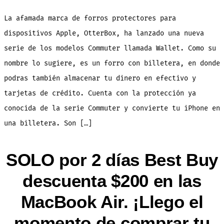
Commu
Walle
convi
La afamada marca de forros protectores para
tu
iPhon
en
dispositivos Apple, OtterBox, ha lanzado una nueva
una
bille
serie de los modelos Commuter llamada Wallet. Como su
nombre lo sugiere, es un forro con billetera, en donde
podras también almacenar tu dinero en efectivo y
tarjetas de crédito. Cuenta con la protección ya
conocida de la serie Commuter y convierte tu iPhone en
una billetera. Son […]
SOLO por 2 días Best Buy
descuenta $200 en las
MacBook Air. ¡Llego el
momento de comprar tu