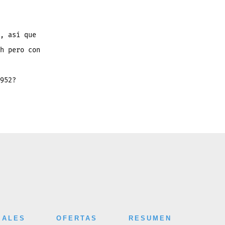
, así que
h pero con
952?
IALES
OFERTAS
RESUMEN