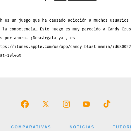
Candy
Blast
Manía
,
la
competencia
h es un juego que ha causado adicción a muchos usuarios 
de
Candy
 la competencia… Este juego es muy parecido a Candy Crus
Crush
s por ahora. ¡Descárgala ya , es
tps://itunes.apple.com/us/app/candy-blast-mania/id680022
at=10l4GX
Abrir
Abrir
Abrir
Abrir
Abrir
Facebook
X
Instagram
YouTube
TikTok
en
en
en
en
en
COMPARATIVAS
NOTICIAS
TUTOR