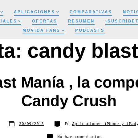
APLICACIONES
COMPARATIVAS
NOTI
IALES
OFERTAS
RESUMEN
¡SUSCRIBE
MOVIDA FANS
PODCASTS
ta:
candy blas
st Manía , la comp
Candy Crush
Fecha
Categorías
30/09/2013
En
Aplicaciones iPhone y iPad
de
publicación
en
No hay comentarios