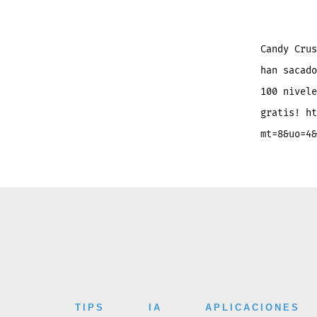
Candy Crus
han sacado
100 nivele
gratis! ht
mt=8&uo=4&
TIPS
IA
APLICACIONES