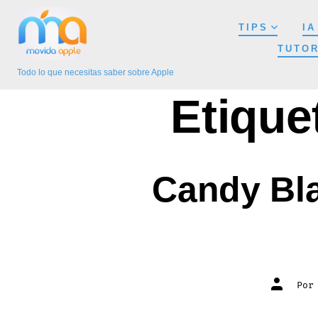
Saltar
TIPS
IA
al
TUTOR
contenido
Todo lo que necesitas saber sobre Apple
Etique
Candy Bla
Autor
Por
de
la
entrada