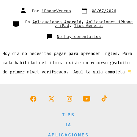
Fecha
Autor
Por
iPhoneVeneno
08/07/2026
de
de
publicación
la
entrada
Categorías
En
Aplicaciones Android
,
Aplicaciones iPhone
y iPad
,
Tips General
en
No hay comentarios
Los
10
Mejores
Recursos
Hoy día no necesitas pagar para aprender Inglés. Para
para
Aprender
Inglés
cada habilidad del idioma existe un recurso gratuito
GRATIS:
La
de primer nivel verificado. Aquí la guía completa
Guía
Definitiva
Abrir
Abrir
Abrir
Abrir
Abrir
Facebook
X
Instagram
YouTube
TikTok
TIPS
en
en
en
en
en
IA
una
una
una
una
una
APLICACIONES