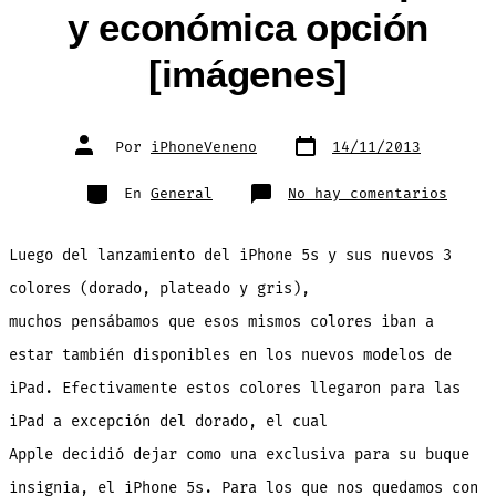
y económica opción
[imágenes]
Fecha
Autor
Por
iPhoneVeneno
14/11/2013
de
de
publicación
la
entrada
Categorías
en
En
General
No hay comentarios
Convi
tu
iPad
mini
Luego del lanzamiento del iPhone 5s y sus nuevos 3
2
o
iPad
colores (dorado, plateado y gris),
Air
en
muchos pensábamos que esos mismos colores iban a
color
DORAD
con
estar también disponibles en los nuevos modelos de
esta
rápid
iPad. Efectivamente estos colores llegaron para las
y
econó
opció
iPad a excepción del dorado, el cual
[imág
Apple decidió dejar como una exclusiva para su buque
insignia, el iPhone 5s. Para los que nos quedamos con