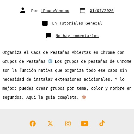
Fecha
Autor
Por
iPhoneVeneno
01/07/2026
de
de
publicación
la
entrada
Categorías
En
Tutoriales General
en
No hay comentarios
Organiza
el
Caos
de
Organiza el Caos de Pestañas Abiertas en Chrome con
Pestañas
Abiertas
en
Grupos de Pestañas
Los grupos de pestañas de Chrome
Chrome
con
son la función nativa que organiza todo ese caos sin
Grupos
de
Pestañas
necesidad de instalar extensiones adicionales. Y lo
mejor: puedes crear grupos por tema, color y nombre en
segundos. Aquí la guía completa.
Abrir
Abrir
Abrir
Abrir
Abrir