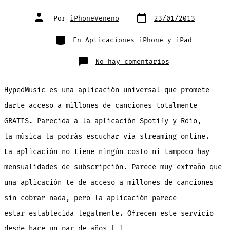
Fecha
Autor
Por
iPhoneVeneno
23/01/2013
de
de
publicación
la
entrada
Categorías
En
Aplicaciones iPhone y iPad
en
No hay comentarios
HypedMusic:
App
GRATIS
para
HypedMusic es una aplicación universal que promete
escuchar
millones
de
darte acceso a millones de canciones totalmente
canciones
online.
GRATIS. Parecida a la aplicación Spotify y Rdio,
Como
Spotify.
¡Descargala
la música la podrás escuchar via streaming online.
Ya!
La aplicación no tiene ningún costo ni tampoco hay
mensualidades de subscripción. Parece muy extraño que
una aplicación te de acceso a millones de canciones
sin cobrar nada, pero la aplicación parece
estar establecida legalmente. Ofrecen este servicio
desde hace un par de años […]