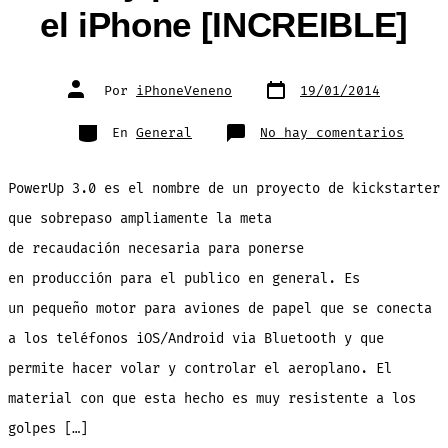
el iPhone [INCREIBLE]
Fecha
Autor
Por
iPhoneVeneno
19/01/2014
de
de
publicación
la
entrada
Categorías
en
En
General
No hay comentarios
Power
haz
el
avión
PowerUp 3.0 es el nombre de un proyecto de kickstarter
de
papel
coloc
que sobrepaso ampliamente la meta
el
dimin
de recaudación necesaria para ponerse
motor
y
ponlo
en producción para el publico en general. Es
a
volar
un pequeño motor para aviones de papel que se conecta
con
el
iPhon
a los teléfonos iOS/Android via Bluetooth y que
[INCR
permite hacer volar y controlar el aeroplano. El
material con que esta hecho es muy resistente a los
golpes […]