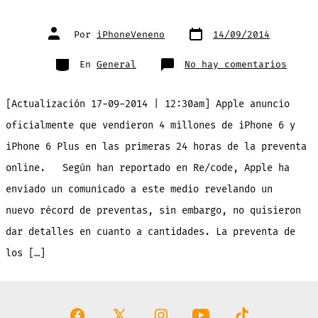
Fecha
Autor
Por
iPhoneVeneno
14/09/2014
de
de
publicación
la
entrada
Categorías
en
En
General
No hay comentarios
Las
preve
del
iPhon
[Actualización 17-09-2014 | 12:30am] Apple anuncio
6/iPh
6
Plus
oficialmente que vendieron 4 millones de iPhone 6 y
rompe
récor
iPhone 6 Plus en las primeras 24 horas de la preventa
online. Según han reportado en Re/code, Apple ha
enviado un comunicado a este medio revelando un
nuevo récord de preventas, sin embargo, no quisieron
dar detalles en cuanto a cantidades. La preventa de
los […]