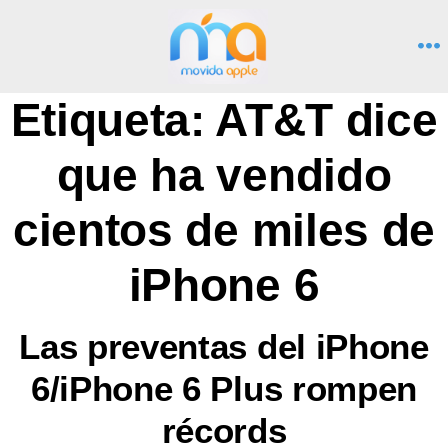
Saltar
al
M
contenido
Etiqueta:
AT&T dice
que ha vendido
cientos de miles de
iPhone 6
Las preventas del iPhone
6/iPhone 6 Plus rompen
récords