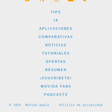
Abrir
Abrir
Abrir
Abrir
Abrir
Facebook
X
Instagram
YouTube
TikTok
TIPS
en
en
en
en
en
IA
una
una
una
una
una
APLICACIONES
nueva
nueva
nueva
nueva
nueva
COMPARATIVAS
pestaña
pestaña
pestaña
pestaña
pestaña
NOTICIAS
TUTORIALES
OFERTAS
RESUMEN
¡SUSCRIBETE!
MOVIDA FANS
PODCASTS
© 2026
Movida Apple
Política de privacidad