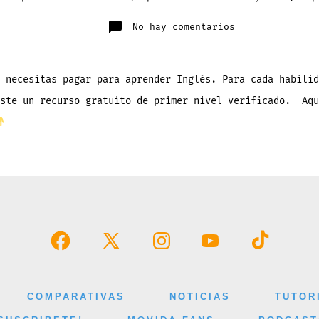
en
No hay comentarios
Los
10
Mejores
Recursos
para
Aprender
 necesitas pagar para aprender Inglés. Para cada habilid
Inglés
GRATIS:
iste un recurso gratuito de primer nivel verificado. Aqu
La
Guía
Definitiva
Abrir
Abrir
Abrir
Abrir
Abrir
Facebook
X
Instagram
YouTube
TikTok
en
en
en
en
en
COMPARATIVAS
NOTICIAS
TUTOR
una
una
una
una
una