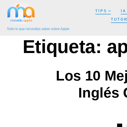
Saltar
TIPS
IA
al
TUTOR
contenido
Todo lo que necesitas saber sobre Apple
Etiqueta:
ap
Los 10 Me
Inglés 
Cate