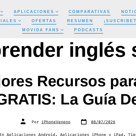
APLICACIONES
COMPARATIVAS
NOTI
IALES
OFERTAS
RESUMEN
¡SUSCRIBE
MOVIDA FANS
PODCASTS
render inglés 
jores Recursos par
GRATIS: La Guía De
Fecha
Autor
Por
iPhoneVeneno
08/07/2026
de
de
publicación
la
entrada
gorías
En
Aplicaciones Android
,
Aplicaciones iPhone y iPad
,
Tip