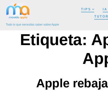
Saltar
TIPS
IA
al
TUTOR
contenido
Todo lo que necesitas saber sobre Apple
Etiqueta:
Ap
App
Apple rebaja