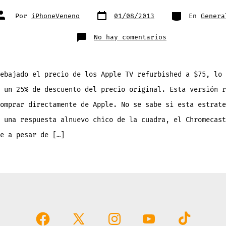
Fecha
Categorías
Autor
Por
iPhoneVeneno
01/08/2013
En
Genera
de
de
publicación
la
entrada
en
No hay comentarios
Apple
rebaja
25%
del
precio
de
ebajado el precio de los Apple TV refurbished a $75, lo 
los
Apple
 un 25% de descuento del precio original. Esta versión r
TV
«Refurbished»
omprar directamente de Apple. No se sabe si esta estrate
 una respuesta alnuevo chico de la cuadra, el Chromecast
e a pesar de […]
Abrir
Abrir
Abrir
Abrir
Abrir