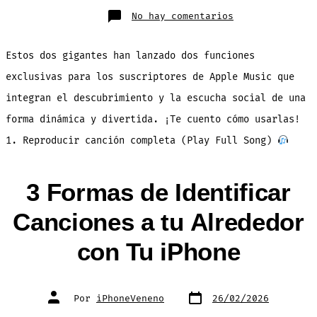
en
No hay comentarios
TikTok
y
Apple
Music
Estos dos gigantes han lanzado dos funciones
se
Unen
para
exclusivas para los suscriptores de Apple Music que
Traerte
Música
integran el descubrimiento y la escucha social de una
sin
Límites
forma dinámica y divertida. ¡Te cuento cómo usarlas!
1. Reproducir canción completa (Play Full Song)
3 Formas de Identificar
Canciones a tu Alrededor
con Tu iPhone
Fecha
Autor
Por
iPhoneVeneno
26/02/2026
de
de
publicación
la