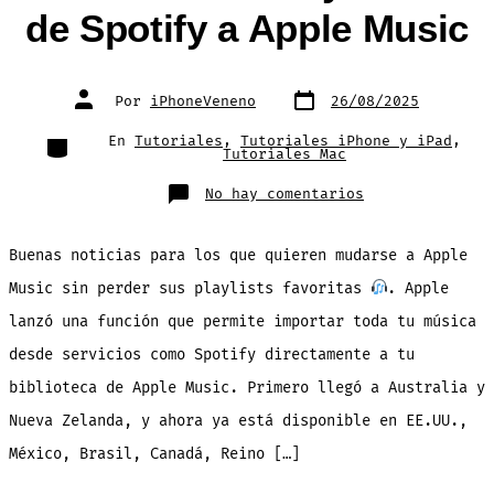
de Spotify a Apple Music
Fecha
Autor
Por
iPhoneVeneno
26/08/2025
de
de
publicación
la
entrada
Categorías
En
Tutoriales
,
Tutoriales iPhone y iPad
,
Tutoriales Mac
en
No hay comentarios
TUTORIAL:
Como
transferir
tus
Buenas noticias para los que quieren mudarse a Apple
Playlists
de
Music sin perder sus playlists favoritas
. Apple
Spotify
a
lanzó una función que permite importar toda tu música
Apple
Music
desde servicios como Spotify directamente a tu
biblioteca de Apple Music. Primero llegó a Australia y
Nueva Zelanda, y ahora ya está disponible en EE.UU.,
México, Brasil, Canadá, Reino […]