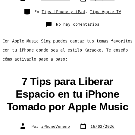
de
de
publicación
la
entrada
Categorías
En
Tips iPhone y iPad
,
Tips Apple TV
en
No hay comentarios
¡Usa
tu
iPhone
como
Con Apple Music Sing puedes cantar tus temas favoritos
Karaoke
con
Apple
con tu iPhone donde sea al estilo Karaoke. Te enseño
Music!
cómo activarlo paso a paso:
7 Tips para Liberar
Espacio en tu iPhone
Tomado por Apple Music
Fecha
Autor
Por
iPhoneVeneno
16/02/2026
de
de
publicación
la