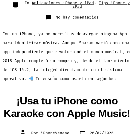
entrada
Categorías
En
Aplicaciones iPhone y iPad
,
Tips iPhone y
iPad
en
No hay comentarios
3
Formas
de
Identificar
Con un iPhone, ya no necesitas descargar ninguna App
Canciones
a
tu
para identificar música. Aunque Shazam nació como una
Alrededor
con
app independiente que revolucionó el mundo musical, en
Tu
iPhone
2018 Apple completó su compra y, desde el lanzamiento
de iOS 14.2, la integró directamente en el sistema
operativo.
Te enseño como usarla en segundos:
¡Usa tu iPhone como
Karaoke con Apple Music!
Fecha
Autor
Por
iPhoneVeneno
20/02/2026