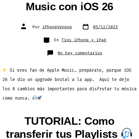
Music con iOS 26
Fecha
Autor
Por
iPhoneVeneno
05/12/2025
de
de
publicación
la
entrada
Categorías
En
Tips iPhone y iPad
en
No hay comentarios
8
Novedades
en
Apple
Si eres fan de Apple Music… prepárate, porque iOS
Music
con
iOS
26 le dio un upgrade brutal a la app. Aquí te dejo
26
los 8 cambios más importantes para disfrutar tu música
como nunca.
TUTORIAL: Como
transferir tus Playlists