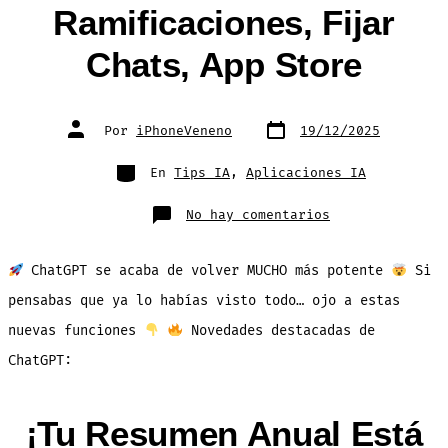
Ramificaciones, Fijar
Chats, App Store
Fecha
Autor
Por
iPhoneVeneno
19/12/2025
de
de
publicación
la
entrada
Categorías
En
Tips IA
,
Aplicaciones IA
en
No hay comentarios
Novedades
en
ChatGPT:
Apple
ChatGPT se acaba de volver MUCHO más potente
Si
Music,
Ramificaciones
Fijar
pensabas que ya lo habías visto todo… ojo a estas
Chats,
App
nuevas funciones
Novedades destacadas de
Store
ChatGPT:
¡Tu Resumen Anual Está