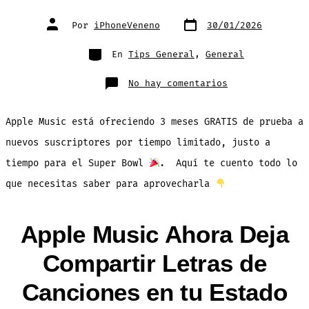
Fecha
Autor
Por
iPhoneVeneno
30/01/2026
de
de
publicación
la
entrada
Categorías
En
Tips General
,
General
en
No hay comentarios
3
Meses
GRATIS
de
Apple Music está ofreciendo 3 meses GRATIS de prueba a
Apple
Music
con
nuevos suscriptores por tiempo limitado, justo a
Nueva
Promoción
tiempo para el Super Bowl
. Aquí te cuento todo lo
Super
Bowl
que necesitas saber para aprovecharla
Apple Music Ahora Deja
Compartir Letras de
Canciones en tu Estado