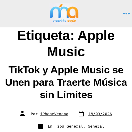
Saltar
al
M
contenido
Etiqueta:
Apple
Music
TikTok y Apple Music se
Unen para Traerte Música
sin Límites
Fecha
Autor
Por
iPhoneVeneno
18/03/2026
de
de
publicación
la
entrada
Categorías
En
Tips General
,
General