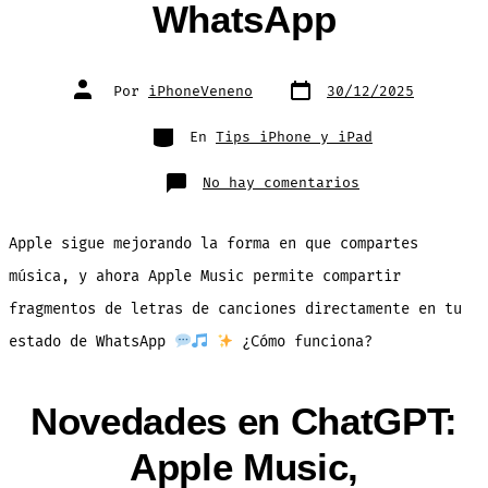
WhatsApp
Fecha
Autor
Por
iPhoneVeneno
30/12/2025
de
de
publicación
la
entrada
Categorías
En
Tips iPhone y iPad
en
No hay comentarios
Apple
Music
Ahora
Deja
Apple sigue mejorando la forma en que compartes
Compartir
Letras
de
música, y ahora Apple Music permite compartir
Canciones
en
fragmentos de letras de canciones directamente en tu
tu
Estado
WhatsApp
estado de WhatsApp
¿Cómo funciona?
Novedades en ChatGPT:
Apple Music,