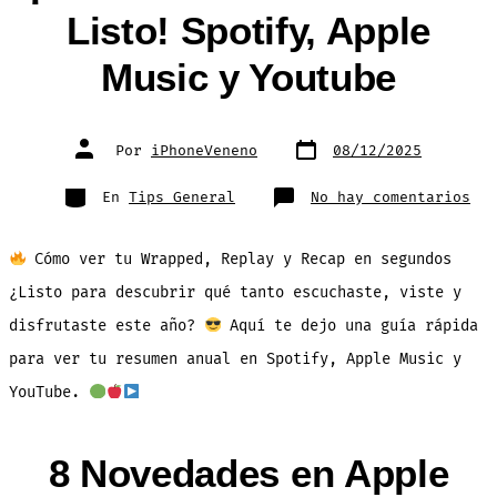
Listo! Spotify, Apple
Music y Youtube
Fecha
Autor
Por
iPhoneVeneno
08/12/2025
de
de
publicación
la
entrada
Categorías
en
En
Tips General
No hay comentarios
¡Tu
Res
Anu
Est
Cómo ver tu Wrapped, Replay y Recap en segundos
Lis
Spo
App
¿Listo para descubrir qué tanto escuchaste, viste y
Mus
y
disfrutaste este año?
Aquí te dejo una guía rápida
You
para ver tu resumen anual en Spotify, Apple Music y
YouTube.
8 Novedades en Apple