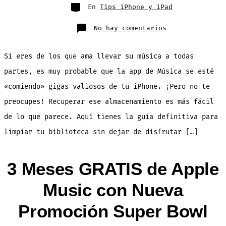
entrada
Categorías
En
Tips iPhone y iPad
en
No hay comentarios
7
Tips
para
Liberar
Si eres de los que ama llevar su música a todas
Espacio
en
tu
partes, es muy probable que la app de Música se esté
iPhone
Tomado
«comiendo» gigas valiosos de tu iPhone. ¡Pero no te
por
Apple
Music
preocupes! Recuperar ese almacenamiento es más fácil
de lo que parece. Aquí tienes la guía definitiva para
limpiar tu biblioteca sin dejar de disfrutar […]
3 Meses GRATIS de Apple
Music con Nueva
Promoción Super Bowl