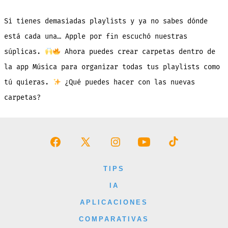
Organizar
Tu
Musica
Si tienes demasiadas playlists y ya no sabes dónde
Con
Carpetas
en
está cada una… Apple por fin escuchó nuestras
Apple
Music
súplicas.
Ahora puedes crear carpetas dentro de
la app Música para organizar todas tus playlists como
tú quieras.
¿Qué puedes hacer con las nuevas
carpetas?
Abrir
Abrir
Abrir
Abrir
Abrir
Facebook
X
Instagram
YouTube
TikTok
TIPS
en
en
en
en
en
IA
una
una
una
una
una
APLICACIONES
nueva
nueva
nueva
nueva
nueva
COMPARATIVAS
pestaña
pestaña
pestaña
pestaña
pestaña