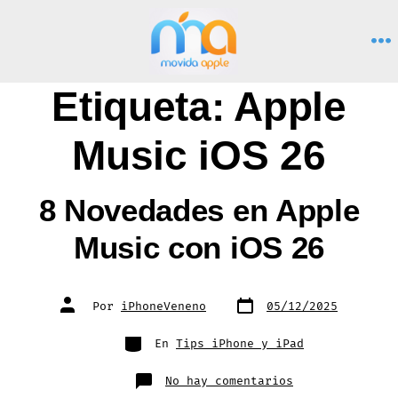
Saltar
al
M
contenido
Etiqueta:
Apple
Music iOS 26
8 Novedades en Apple
Music con iOS 26
Fecha
Autor
Por
iPhoneVeneno
05/12/2025
de
de
publicación
la
entrada
Categorías
En
Tips iPhone y iPad
en
No hay comentarios
8