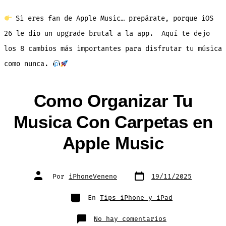
Novedades
en
Apple
Si eres fan de Apple Music… prepárate, porque iOS
Music
con
iOS
26 le dio un upgrade brutal a la app. Aquí te dejo
26
los 8 cambios más importantes para disfrutar tu música
como nunca.
Como Organizar Tu
Musica Con Carpetas en
Apple Music
Fecha
Autor
Por
iPhoneVeneno
19/11/2025
de
de
publicación
la
entrada
Categorías
En
Tips iPhone y iPad
en
No hay comentarios
Como