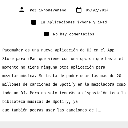
Fecha
Autor
Por
iPhoneVeneno
05/02/2014
de
de
publicación
la
entrada
Categorías
En
Aplicaciones iPhone y iPad
en
No hay comentarios
La
1ra
App
DJ
Pacemaker es una nueva aplicación de DJ en el App
que
te
permitirá
Store para iPad que viene con una opción que hasta el
usar
las
momento no tiene ninguna otra aplicación para
+20
millones
de
mezclar música. Se trata de poder usar las mas de 20
canciones
de
millones de canciones de Spotify en la mezcladora como
Spotify
[Gratis]
todo un DJ. Pero no solo tendrás a disposición toda la
biblioteca musical de Spotify, ya
que también podras usar las canciones de […]