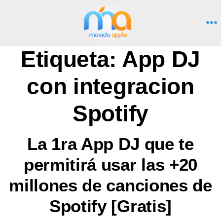
Saltar
al
M
contenido
Etiqueta:
App DJ
con integracion
Spotify
La 1ra App DJ que te
permitirá usar las +20
millones de canciones de
Spotify [Gratis]