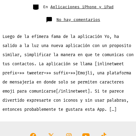
entrada
Categorías
En
Aplicaciones iPhone y iPad
en
No hay comentarios
En
esta
App
de
Luego de la efímera fama de la aplicación Yo, ha
mensajería
solo
se
salido a la luz una nueva aplicación con un proposito
permiten
emoticonos,
similar, simplificar la manera en que te comunicas con
nada
de
palabras
tus contactos. La aplicación se llama [inlinetweet
[Gratis]
prefix=»» tweeter=»» suffix=»»]Emojli, una plataforma
de mensajería en donde solo se permiten caracteres
emoji para comunicarse[/inlinetweet]. Si te parece
divertido expresarte con iconos y sin usar palabras,
entonces probablemente te gustara esta App. […]