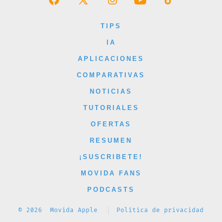
Abrir
Abrir
Abrir
Abrir
Abrir
Facebook
X
Instagram
YouTube
TikTok
TIPS
en
en
en
en
en
IA
una
una
una
una
una
APLICACIONES
nueva
nueva
nueva
nueva
nueva
COMPARATIVAS
pestaña
pestaña
pestaña
pestaña
pestaña
NOTICIAS
TUTORIALES
OFERTAS
RESUMEN
¡SUSCRIBETE!
MOVIDA FANS
PODCASTS
© 2026
Movida Apple
Política de privacidad