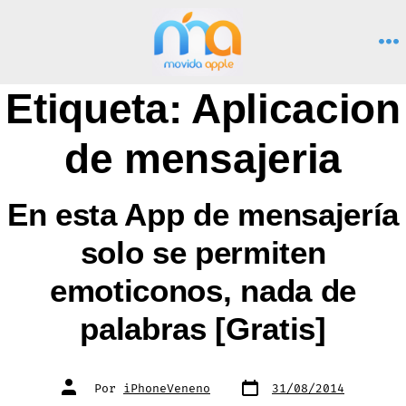
Saltar
al
M
contenido
Etiqueta:
Aplicacion
de mensajeria
En esta App de mensajería
solo se permiten
emoticonos, nada de
palabras [Gratis]
Fecha
Autor
Por
iPhoneVeneno
31/08/2014
de
de
publicación
la