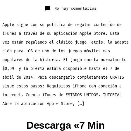
en
No hay comentarios
Descarga
TETRIS
en
tu
Apple sigue con su política de regalar contenido de
iPhone
GRATIS
por
iTunes a través de su aplicación Apple Store. Esta
tiempo
limitado
vez están regalando el clásico juego Tetris, la adapta
ción para iOS de uno de los juegos móviles mas
populares de la historia. El juego cuesta normalmente
$0,99 y la oferta estará disponible hasta el 7 de
abril de 2014. Para descargarlo completamente GRATIS
sigue estos pasos: Requisitos iPhone con conexión a
internet. Cuenta iTunes de ESTADOS UNIDOS. TUTORIAL
Abre la aplicación Apple Store, […]
Descarga «7 Min