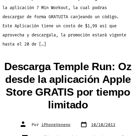
te
pongas
la aplicación 7 Min Workout, la cual podras
en
forma
descargar de forma GRATUITA canjeando un código.
Este Aplicación tiene un costo de $1,99 así que
aprovecha y descargala, la promoción estará vigente
hasta el 20 de […]
Descarga Temple Run: Oz
desde la aplicación Apple
Store GRATIS por tiempo
limitado
Fecha
Autor
Por
iPhoneVeneno
10/10/2013
de
de
publicación
la
entrada
Categorías