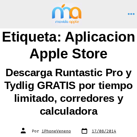
Saltar
al
M
contenido
Etiqueta:
Aplicacion
Apple Store
Descarga Runtastic Pro y
Tydlig GRATIS por tiempo
limitado, corredores y
calculadora
Fecha
Autor
Por
iPhoneVeneno
17/08/2014
de
de
publicación
la