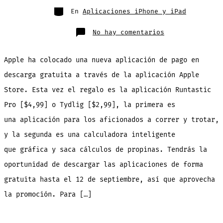
entrada
Categorías
En
Aplicaciones iPhone y iPad
en
No hay comentarios
Descarga
Runtastic
Pro
y
Apple ha colocado una nueva aplicación de pago en
Tydlig
GRATIS
por
descarga gratuita a través de la aplicación Apple
tiempo
limitado,
Store. Esta vez el regalo es la aplicación Runtastic
corredores
y
calculadora
Pro [$4,99] o Tydlig [$2,99], la primera es
una aplicación para los aficionados a correr y trotar,
y la segunda es una calculadora inteligente
que gráfica y saca cálculos de propinas. Tendrás la
oportunidad de descargar las aplicaciones de forma
gratuita hasta el 12 de septiembre, así que aprovecha
la promoción. Para […]