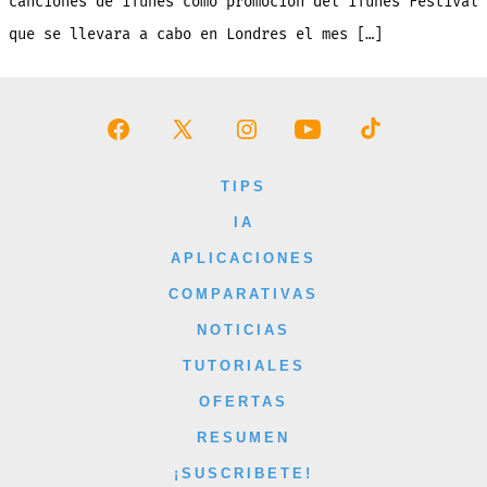
canciones de iTunes como promoción del iTunes Festival
que se llevara a cabo en Londres el mes […]
Abrir
Abrir
Abrir
Abrir
Abrir
Facebook
X
Instagram
YouTube
TikTok
TIPS
en
en
en
en
en
IA
una
una
una
una
una
APLICACIONES
nueva
nueva
nueva
nueva
nueva
COMPARATIVAS
pestaña
pestaña
pestaña
pestaña
pestaña
NOTICIAS
TUTORIALES
OFERTAS
RESUMEN
¡SUSCRIBETE!