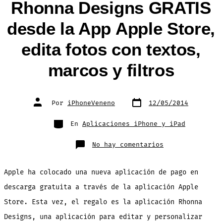
Rhonna Designs GRATIS
desde la App Apple Store,
edita fotos con textos,
marcos y filtros
Fecha
Autor
Por
iPhoneVeneno
12/05/2014
de
de
publicación
la
entrada
Categorías
En
Aplicaciones iPhone y iPad
en
No hay comentarios
Rhonna
Designs
GRATIS
desde
Apple ha colocado una nueva aplicación de pago en
la
App
Apple
descarga gratuita a través de la aplicación Apple
Store,
edita
Store. Esta vez, el regalo es la aplicación Rhonna
fotos
con
textos,
Designs, una aplicación para editar y personalizar
marcos