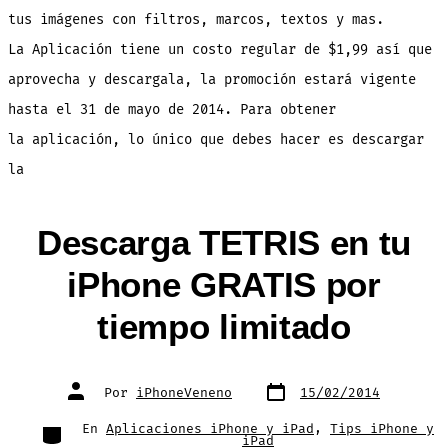
y
tus imágenes con filtros, marcos, textos y mas.
filtros
La Aplicación tiene un costo regular de $1,99 así que
aprovecha y descargala, la promoción estará vigente
hasta el 31 de mayo de 2014. Para obtener
la aplicación, lo único que debes hacer es descargar
la
Descarga TETRIS en tu
iPhone GRATIS por
tiempo limitado
Fecha
Autor
Por
iPhoneVeneno
15/02/2014
de
de
publicación
la
entrada
Categorías
En
Aplicaciones iPhone y iPad
,
Tips iPhone y
iPad