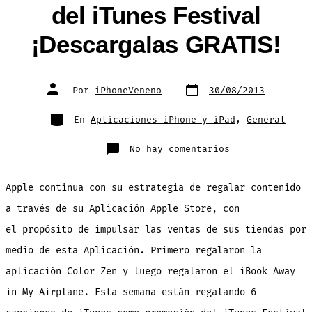
del iTunes Festival
¡Descargalas GRATIS!
Fecha
Autor
Por
iPhoneVeneno
30/08/2013
de
de
publicación
la
entrada
Categorías
En
Aplicaciones iPhone y iPad
,
General
en
No hay comentarios
Apple
regala
6
canciones
Apple continua con su estrategia de regalar contenido
en
iTunes
de
a través de su Aplicación Apple Store, con
los
artistas
el propósito de impulsar las ventas de sus tiendas por
del
iTunes
Festival
medio de esta Aplicación. Primero regalaron la
¡Descargalas
GRATIS!
aplicación Color Zen y luego regalaron el iBook Away
in My Airplane. Esta semana están regalando 6