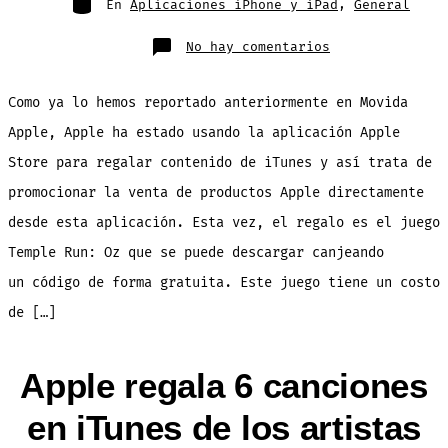
En
Aplicaciones iPhone y iPad
,
General
en
No hay comentarios
Descarga
Temple
Run:
Oz
Como ya lo hemos reportado anteriormente en Movida
desde
la
aplicación
Apple, Apple ha estado usando la aplicación Apple
Apple
Store
Store para regalar contenido de iTunes y así trata de
GRATIS
por
tiempo
promocionar la venta de productos Apple directamente
limitado
desde esta aplicación. Esta vez, el regalo es el juego
Temple Run: Oz que se puede descargar canjeando
un código de forma gratuita. Este juego tiene un costo
de […]
Apple regala 6 canciones
en iTunes de los artistas