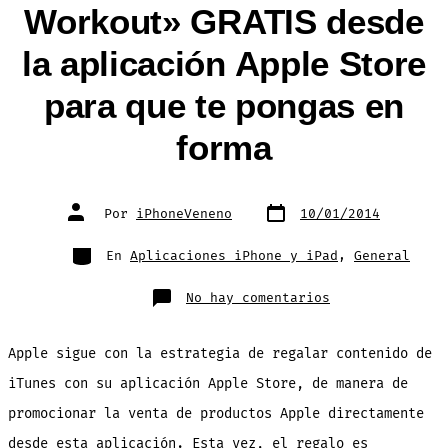
Workout» GRATIS desde
la aplicación Apple Store
para que te pongas en
forma
Fecha
Autor
Por
iPhoneVeneno
10/01/2014
de
de
publicación
la
entrada
Categorías
En
Aplicaciones iPhone y iPad
,
General
en
No hay comentarios
Descarga
«7
Min
Workout»
Apple sigue con la estrategia de regalar contenido de
GRATIS
desde
la
iTunes con su aplicación Apple Store, de manera de
aplicación
Apple
promocionar la venta de productos Apple directamente
Store
para
que
desde esta aplicación. Esta vez, el regalo es