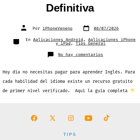
Definitiva
Fecha
Autor
Por
iPhoneVeneno
08/07/2026
de
de
publicación
la
entrada
Categorías
En
Aplicaciones Android
,
Aplicaciones iPhone
y iPad
,
Tips General
en
No hay comentarios
Los
10
Mejores
Recursos
Hoy día no necesitas pagar para aprender Inglés. Para
para
Aprender
Inglés
cada habilidad del idioma existe un recurso gratuito
GRATIS:
La
de primer nivel verificado. Aquí la guía completa
Guía
Definitiva
Abrir
Abrir
Abrir
Abrir
Abrir
Facebook
X
Instagram
YouTube
TikTok
TIPS