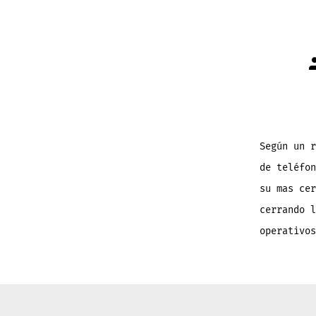
A
d
l
e
Según un r
de teléfon
su mas cer
cerrando l
operativos