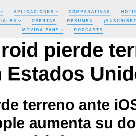
APLICACIONES
COMPARATIVAS
NOTI
IALES
OFERTAS
RESUMEN
¡SUSCRIBE
MOVIDA FANS
PODCASTS
roid pierde te
 Estados Uni
rde terreno ante iO
pple aumenta su d