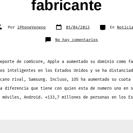
fabricante
Fecha
Categorías
utor
Por
iPhoneVeneno
05/04/2013
En
Notici
de
e
publicación
a
ntrada
en
No hay comentarios
Android
pierde
terreno
ante
iOS
en
eporte de comScore, Apple a aumentado su dominio como fa
Estados
Unidos
os inteligentes en los Estados Unidos y se ha distanciad
y
Apple
aumenta
cano rival, Samsung. Incluso, iOS ha aumentado su cuota 
su
dominio
a diferencia que tiene con quien esta de numero uno en s
como
fabricante
 móviles, Android. «133,7 millones de personas en los Es