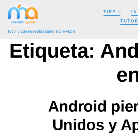
Saltar
TIPS
IA
al
TUTOR
contenido
Todo lo que necesitas saber sobre Apple
Etiqueta:
And
en
Android pie
Unidos y A