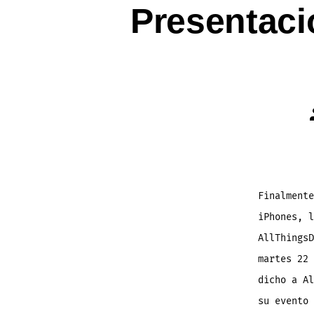
Presentaci
Finalmente
iPhones, l
AllThingsD
martes 22 
dicho a Al
su evento 