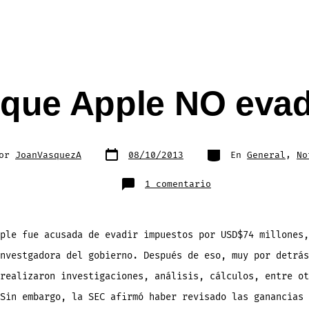
 que Apple NO eva
Fecha
Categorías
Por
JoanVasquezA
08/10/2013
En
General
,
No
de
publicación
da
en
1 comentario
Se
confirma
que
Apple
NO
evade
ple fue acusada de evadir impuestos por USD$74 millones,
impuestos
nvestgadora del gobierno. Después de eso, muy por detrás
realizaron investigaciones, análisis, cálculos, entre ot
Sin embargo, la SEC afirmó haber revisado las ganancias 