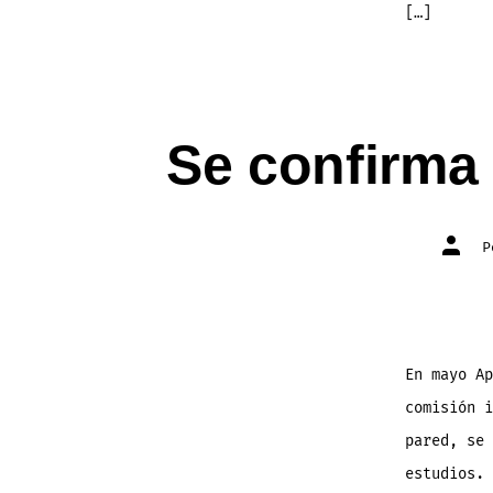
[…]
Se confirma
Autor
de
la
entra
En mayo Ap
comisión i
pared, se 
estudios. 