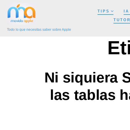
Saltar
TIPS
IA
al
TUTOR
contenido
Todo lo que necesitas saber sobre Apple
Et
Ni siquiera 
las tablas 