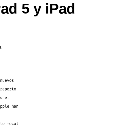
ad 5 y iPad
l
nuevos
reporto
s el
pple han
to focal