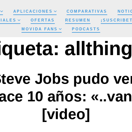
APLICACIONES
COMPARATIVAS
NOTI
IALES
OFERTAS
RESUMEN
¡SUSCRIBE
MOVIDA FANS
PODCASTS
iqueta:
allthin
Steve Jobs pudo ver
hace 10 años: «..van
[video]