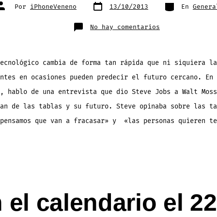
Fecha
Categorías
Autor
Por
iPhoneVeneno
13/10/2013
En
Genera
de
de
publicación
la
entrada
en
No hay comentarios
Ni
siquiera
Steve
Jobs
pudo
ver
ecnológico cambia de forma tan rápida que ni siquiera la
el
futuro
ntes en ocasiones pueden predecir el futuro cercano. En 
de
las
tablas
, hablo de una entrevista que dio Steve Jobs a Walt Moss
hace
10
an de las tablas y su futuro. Steve opinaba sobre las ta
años:
«..van
a
«pensamos que van a fracasar» y «las personas quieren te
fracasar»
[video]
 el calendario el 22