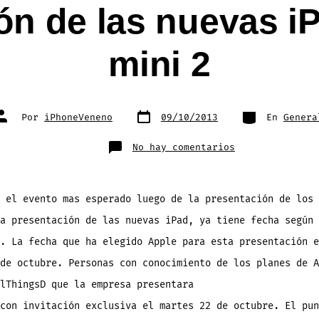
ón de las nuevas iP
mini 2
Fecha
Categorías
Autor
Por
iPhoneVeneno
09/10/2013
En
Genera
de
de
publicación
la
entrada
en
No hay comentarios
¡¡Agendar
en
el
calendario
el
22
 el evento mas esperado luego de la presentación de los 
de
octubre!!
a presentación de las nuevas iPad, ya tiene fecha según 
Presentación
de
las
. La fecha que ha elegido Apple para esta presentación e
nuevas
iPad
de octubre. Personas con conocimiento de los planes de A
5
y
iPad
lThingsD que la empresa presentara
mini
2
con invitación exclusiva el martes 22 de octubre. El pun