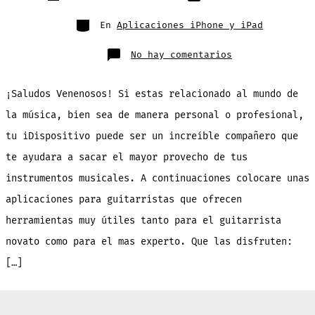
de
publicación
la
entrada
Categorías
En
Aplicaciones iPhone y iPad
en
No hay comentarios
Las
mejores
aplicaciones
de
¡Saludos Venenosos! Si estas relacionado al mundo de
música
para
guitarristas
la música, bien sea de manera personal o profesional,
tu iDispositivo puede ser un increíble compañero que
te ayudara a sacar el mayor provecho de tus
instrumentos musicales. A continuaciones colocare unas
aplicaciones para guitarristas que ofrecen
herramientas muy útiles tanto para el guitarrista
novato como para el mas experto. Que las disfruten:
[…]