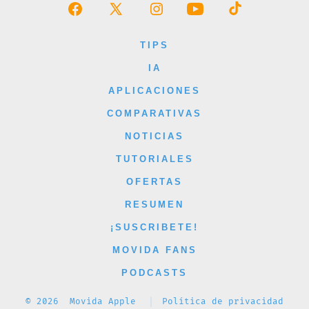
Abrir
Abrir
Abrir
Abrir
Abrir
Facebook
X
Instagram
YouTube
TikTok
TIPS
en
en
en
en
en
IA
una
una
una
una
una
APLICACIONES
nueva
nueva
nueva
nueva
nueva
COMPARATIVAS
pestaña
pestaña
pestaña
pestaña
pestaña
NOTICIAS
TUTORIALES
OFERTAS
RESUMEN
¡SUSCRIBETE!
MOVIDA FANS
PODCASTS
© 2026
Movida Apple
Política de privacidad