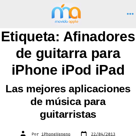
Saltar
al
M
contenido
Etiqueta:
Afinadores
de guitarra para
iPhone iPod iPad
Las mejores aplicaciones
de música para
guitarristas
Fecha
Autor
Por
iPhoneVeneno
22/04/2013
de