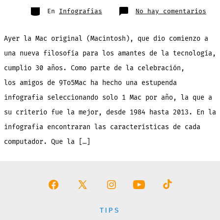
entrada
Categorías
en
En
Infografías
No hay comentarios
30
año
de
com
Ayer la Mac original (Macintosh), que dio comienzo a
Mac
en
una
una nueva filosofía para los amantes de la tecnología,
est
inf
cumplio 30 años. Como parte de la celebración,
des
198
has
los amigos de 9To5Mac ha hecho una estupenda
201
[im
infografia seleccionando solo 1 Mac por año, la que a
su criterio fue la mejor, desde 1984 hasta 2013. En la
infografia encontraran las características de cada
computador. Que la […]
Abrir
Abrir
Abrir
Abrir
Abrir
Facebook
X
Instagram
YouTube
TikTok
TIPS