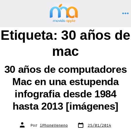
Saltar
al
M
contenido
Etiqueta:
30 años de
mac
30 años de computadores
Mac en una estupenda
infografia desde 1984
hasta 2013 [imágenes]
Fecha
Autor
Por
iPhoneVeneno
25/01/2014
de
de
publicación
la